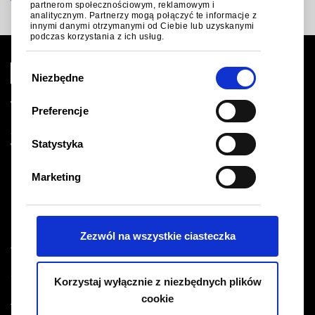
partnerom społecznościowym, reklamowym i
analitycznym. Partnerzy mogą połączyć te informacje z
innymi danymi otrzymanymi od Ciebie lub uzyskanymi
podczas korzystania z ich usług.
W
Niezbędne
y
b
Witryna globalna
Preferencje
ó
Prawne
Cookies
r
Statystyka
Warunki sprzedaży & Regulamin
z
Dostawców
g
Logistyka
Marketing
o
Bezpieczeństwo i higiena pracy
d
Mapa witryny
y
Zezwól na wszystkie ciasteczka
Tata Steel UK Limited
Registered Office: 18 Grosvenor Place, London, SW1X
7HS
Korzystaj wyłącznie z niezbędnych plików
Registered in England No. 02280000
cookie
T: +44 (0) 20 7717 4444