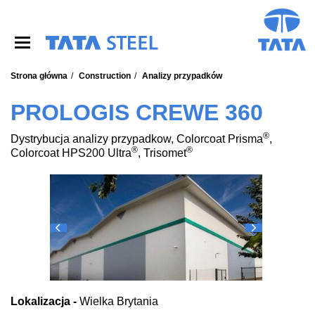
S
k
i
p
t
o
Strona główna
Construction
Analizy przypadków
m
a
PROLOGIS CREWE 360
i
n
®
Dystrybucja analizy przypadkow, Colorcoat Prisma
,
c
®
®
Colorcoat HPS200 Ultra
, Trisomet
o
n
t
e
n
t
Lokalizacja -
Wielka Brytania