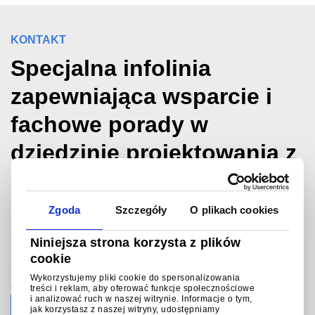
KONTAKT
Specjalna infolinia
zapewniająca wsparcie i
fachowe porady w
dziedzinie projektowania z
użyciem metalowych
pokryć budynków.
Zgoda
Szczegóły
O plikach cookies
Niniejsza strona korzysta z plików
®
Infolinią Colorcoat Connection
cookie
+48(0) 58 627 46 52
Wykorzystujemy pliki cookie do spersonalizowania
colorcoat.connectionpl@tatasteeleurope.com
treści i reklam, aby oferować funkcje społecznościowe
i analizować ruch w naszej witrynie. Informacje o tym,
jak korzystasz z naszej witryny, udostępniamy