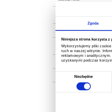
Odszukaj informacje dotyczące
®
Colorcoat HPS200 Ultra
Zgoda
Zrozumienie gwarancji
Niniejsza strona korzysta z
Pytania, które należy zadać
Wykorzystujemy pliki cookie 
dostawcy gwarancji
ruch w naszej witrynie. Inf
reklamowym i analitycznym. 
uzyskanymi podczas korzysta
®
Zarejestruj Gwarancję Confidex
W
®
Confidex
strefy
Niezbędne
y
b
ó
r
z
g