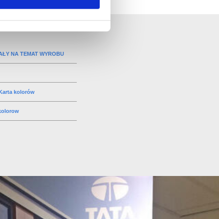
IAŁY NA TEMAT WYROBU
arta kolorów
kolorow