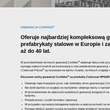
®
GWARANCJA CONFIDEX
Oferuje najbardziej kompleksową 
prefabrykaty stalowe w Europie i 
aż do 40 lat.
®
W przeciwieństwie do innych gwarancji Confidex
obejmuje fabrycznie przy
wymaga żadnych kontroli ani konserwacji w celu potwierdzenia gwarancji, 
®
i Colorcoat Prisma
są stosowane na dachu i ścianie, na których znajduje si
®
Kluczowe cechy gwarancji Confidex
na produkty Colorcoat HPS200 U
Obejmuje cięte krawędzie przez cały minimalny okres gwarancyjny Con
Nie dzieli dachów ze względu na nachylenie i obejmuje dachy o nachyle
W przeciwieństwie do większości podobnych gwarancji dostępnych na r
budynku.
Posiada prosty i szybki formularz rejestracji.
W przypadku sprzedaży/odstąpienia budynku w pełni przechodzi na no
Pomaga obniżyć poziom ryzyka na każdym etapie produkcji i dystrybucj