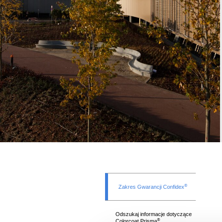
®
Zakres Gwarancji Confidex
Odszukaj informacje dotyczące
®
Colorcoat Prisma