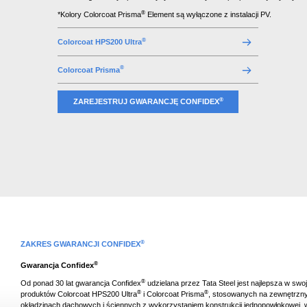
®
*Kolory Colorcoat Prisma
Element są wyłączone z instalacji PV.
®
Colorcoat HPS200 Ultra
®
Colorcoat Prisma
®
ZAREJESTRUJ GWARANCJĘ CONFIDEX
®
ZAKRES GWARANCJI CONFIDEX
®
Gwarancja Confidex
®
Od ponad 30 lat gwarancja Confidex
udzielana przez Tata Steel jest najlepsza w swoj
®
®
produktów Colorcoat HPS200 Ultra
i Colorcoat Prisma
, stosowanych na zewnętrzny
okładzinach dachowych i ściennych z wykorzystaniem konstrukcji jednopowłokowej, 