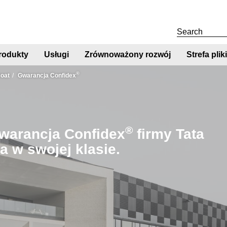
rodukty
Usługi
Zrównoważony rozwój
Strefa pli
®
coat
Gwarancja Confidex
®
Gwarancja Confidex
firmy Tata
za w swojej klasie.