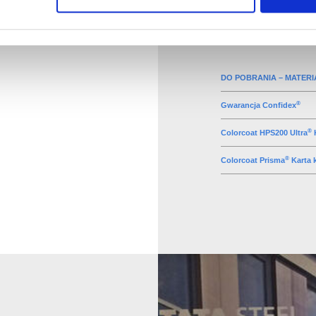
DO POBRANIA – MATER
®
Gwarancja Confidex
®
Colorcoat HPS200 Ultra
K
®
Colorcoat Prisma
Karta 