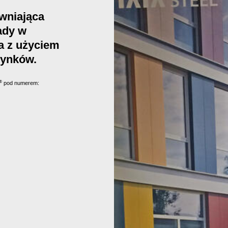
ewniająca
ady w
a z użyciem
dynków.
®
pod numerem: