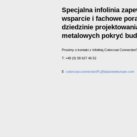
Specjalna infolinia zap
wsparcie i fachowe por
dziedzinie projektowani
metalowych pokryć bu
Prosimy o kontakt z Infolinią Colorcoat Connection
T: +48 (0) 58 627 46 52
E
colorcoat.connectionPL@tatasteeleurope.com