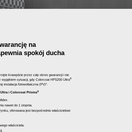
gwarancję na
zapewnia spokój ducha
cięte krawędzie przez cały okres gwarancji i nie
®
z wyjątkiem sytuacji, gdy Colorcoat HPS200 Ultra
ę instalacja fotowoltaiczna (PV)*.
®
ltra i Colorcoat Prisma
fidex.
niu nawet do 1 stopnia.
ynku, oferowana jest bezpośrednio właścicielowi
wego właściciela.
i.