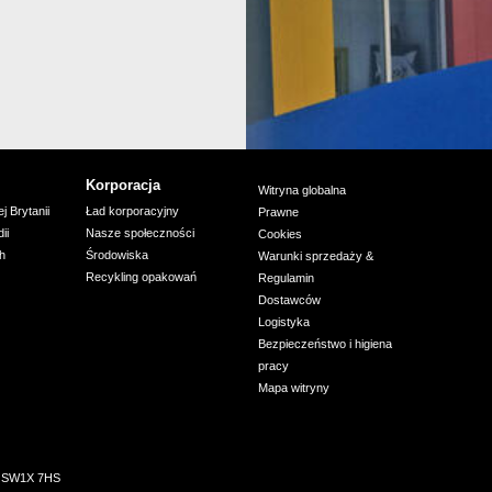
Korporacja
Witryna globalna
j Brytanii
Ład korporacyjny
Prawne
ii
Nasze społeczności
Cookies
ch
Środowiska
Warunki sprzedaży &
Recykling opakowań
Regulamin
Dostawców
Logistyka
Bezpieczeństwo i higiena
pracy
Mapa witryny
n, SW1X 7HS