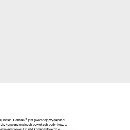
®
ej klasie. Confidex
jest gwarancją wydajności
ch, konwencjonalnych powłokach budynków, tj.
wielowarstwowej lub płyt kompozytowych w