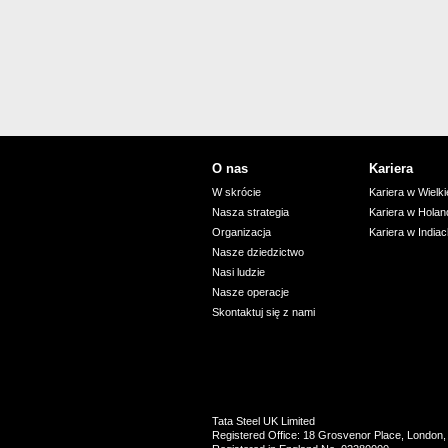
O nas
Kariera
W skrócie
Kariera w Wielkie
Nasza strategia
Kariera w Holand
Organizacja
Kariera w India
Nasze dziedzictwo
Nasi ludzie
Nasze operacje
Skontaktuj się z nami
Tata Steel UK Limited
Registered Office: 18 Grosvenor Place, Londo