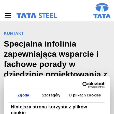
S
k
i
p
t
o
m
KONTAKT
a
Specjalna infolinia
i
n
zapewniająca wsparcie i
c
o
fachowe porady w
n
t
dziedzinie projektowania z
e
n
użyciem metalowych
t
pokryć budynków.
Zgoda
Szczegóły
O plikach cookies
Niniejsza strona korzysta z plików
®
Infolinią Colorcoat Connection
cookie