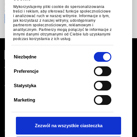
+48(0) 58 627 46 52
Wykorzystujemy pliki cookie do spersonalizowania
colorcoat.connectionpl@tatasteeleurope.com
treści i reklam, aby oferować funkcje społecznościowe
i analizować ruch w naszej witrynie. Informacje o tym,
jak korzystasz z naszej witryny, udostępniamy
partnerom społecznościowym, reklamowym i
analitycznym. Partnerzy mogą połączyć te informacje z
innymi danymi otrzymanymi od Ciebie lub uzyskanymi
podczas korzystania z ich usług.
W
Niezbędne
y
b
Witryna globalna
Preferencje
ó
Prawne
Cookies
r
Statystyka
Warunki sprzedaży & Regulamin
z
Dostawców
g
Logistyka
Marketing
o
Bezpieczeństwo i higiena pracy
d
Mapa witryny
y
Zezwól na wszystkie ciasteczka
Tata Steel UK Limited