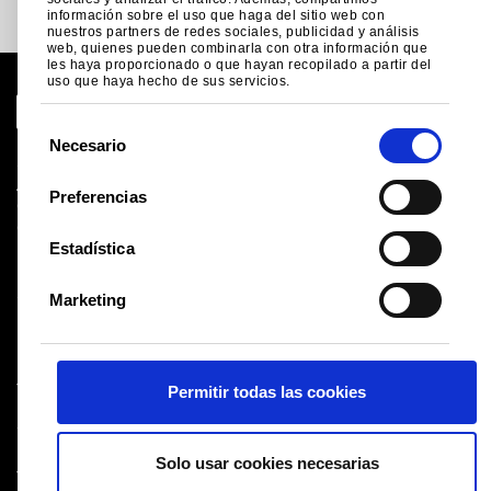
información sobre el uso que haga del sitio web con
nuestros partners de redes sociales, publicidad y análisis
web, quienes pueden combinarla con otra información que
les haya proporcionado o que hayan recopilado a partir del
uso que haya hecho de sus servicios.
S
Necesario
e
Sitio global
l
Aviso legal
Preferencias
Cookies
e
Condiciones de ventas
c
Estadística
Proveedores
c
Logística
i
Salud y seguridad
Marketing
ó
Mapa del sitio
n
d
Tata Steel UK Limited
Permitir todas las cookies
e
Registered Office: 18 Grosvenor Place, London, SW1X
c
7HS
o
Registered in England No. 02280000
Solo usar cookies necesarias
n
T: +44 (0) 20 7717 4444