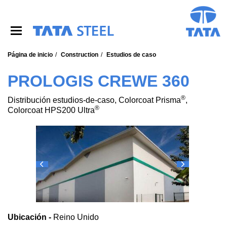
S
k
i
p
t
o
Página de inicio
Construction
Estudios de caso
m
a
PROLOGIS CREWE 360
i
n
®
Distribución estudios-de-caso, Colorcoat Prisma
,
c
®
Colorcoat HPS200 Ultra
o
n
t
e
n
t
Ubicación -
Reino Unido