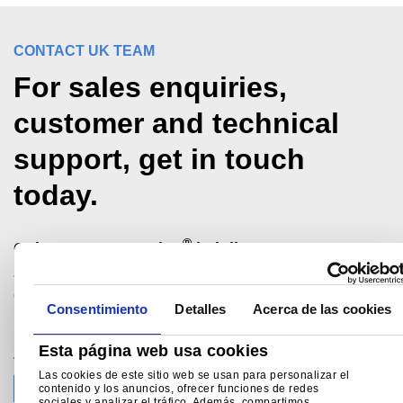
CONTACT UK TEAM
For sales enquiries,
customer and technical
support, get in touch
today.
®
Colorcoat Connection
helpline
+44 (0) 1244 892434
colorcoat.connection@tatasteeleurope.com
Consentimiento
Detalles
Acerca de las cookies
Esta página web usa cookies
Join the conversation with Tata Steel
Las cookies de este sitio web se usan para personalizar el
contenido y los anuncios, ofrecer funciones de redes
sociales y analizar el tráfico. Además, compartimos