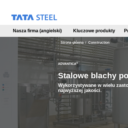
S
k
i
p
t
Nasza firma (angielski)
Kluczowe produkty
P
o
m
a
Strona główna
Construction
i
n
c
®
ADVANTICA
o
n
Stalowe blachy p
t
e
Wykorzystywane w wielu zasto
n
najwyższej jakości.
t