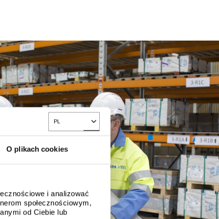
PL
Toggle Dropdown
O plikach cookies
ołecznościowe i analizować
artnerom społecznościowym,
anymi od Ciebie lub