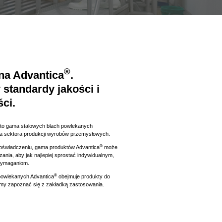
®
na Advantica
.
tandardy jakości i
ci.
l to gama stalowych blach powlekanych
la sektora produkcji wyrobów przemysłowych.
®
doświadczeniu, gama produktów Advantica
może
nia, aby jak najlepiej sprostać indywidualnym,
wymaganiom.
®
powlekanych Advantica
obejmuje produkty do
my zapoznać się z zakładką zastosowania.