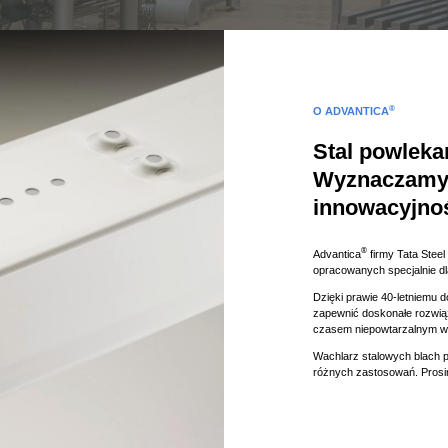
®
O ADVANTICA
Stal powleka
Wyznaczamy s
innowacyjnoś
®
Advantica
firmy Tata Stee
opracowanych specjalnie d
Dzięki prawie 40-letniemu 
zapewnić doskonałe rozwiąza
czasem niepowtarzalnym 
Wachlarz stalowych blach 
różnych zastosowań. Prosi