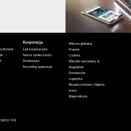
Korporacja
Witryna globalna
j Brytanii
Ład korporacyjny
Prawne
ii
Nasze społeczności
Cookies
ch
Środowiska
Warunki sprzedaży &
Recykling opakowań
Regulamin
Dostawców
Logistyka
Bezpieczeństwo i higiena
pracy
Mapa witryny
n, SW1X 7HS