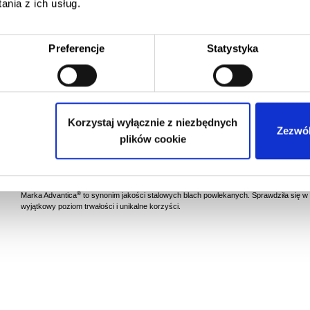
nia z ich usług.
Preferencje
Statystyka
Korzystaj wyłącznie z niezbędnych
Zezwól
®
ZASTOSOWANIA ADVANTICA
plików cookie
®
Advantica
jest wyznacznikiem jakości i innowacyjności i może sprostać naj
dotyczącym zastosowań w różnych kontrolowanych środowiskach, w tym w ob
pomieszczeniach czystych, chłodniach i środowiskach medycznych.
®
Marka Advantica
to synonim jakości stalowych blach powlekanych. Sprawdziła się w
wyjątkowy poziom trwałości i unikalne korzyści.