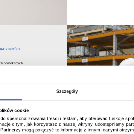
WACYJNOŚCI.
ach powlekanych
rtykułów przemysłowych.
ty, teletronikę,
medyczne, pomieszczenia
 okna, HEVAC i oświetlenie.
Szczegóły
L Control do 15 lat i
zielane w zależności od
iera się na naszym
któw w rzeczywistych
 plików cookie
do spersonalizowania treści i reklam, aby oferować funkcje sp
ormacje o tym, jak korzystasz z naszej witryny, udostępniamy p
e i certyfikowane zgodnie z
Partnerzy mogą połączyć te informacje z innymi danymi otrzym
względem ogniowym.