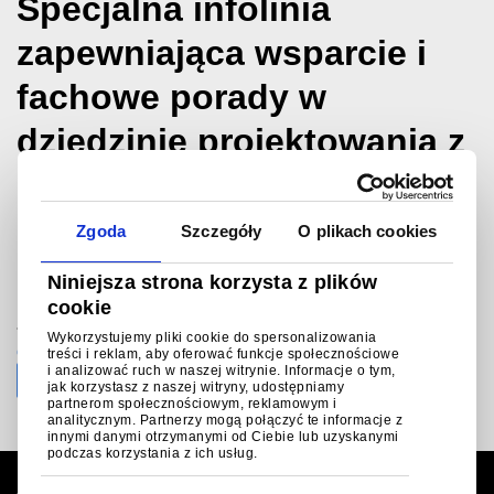
Specjalna infolinia
zapewniająca wsparcie i
fachowe porady w
dziedzinie projektowania z
użyciem metalowych
pokryć budynków.
Zgoda
Szczegóły
O plikach cookies
Niniejsza strona korzysta z plików
®
Infolinią Colorcoat Connection
cookie
+48(0) 58 627 46 52
Wykorzystujemy pliki cookie do spersonalizowania
colorcoat.connectionpl@tatasteeleurope.com
treści i reklam, aby oferować funkcje społecznościowe
i analizować ruch w naszej witrynie. Informacje o tym,
jak korzystasz z naszej witryny, udostępniamy
partnerom społecznościowym, reklamowym i
analitycznym. Partnerzy mogą połączyć te informacje z
innymi danymi otrzymanymi od Ciebie lub uzyskanymi
podczas korzystania z ich usług.