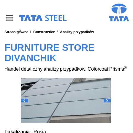
S
k
i
p
t
o
Strona główna
Construction
Analizy przypadków
m
a
FURNITURE STORE
i
DIVANCHIK
n
c
o
®
Handel detaliczny analizy przypadkow, Colorcoat Prisma
n
t
e
n
t
Lokalizacja
- Rosja