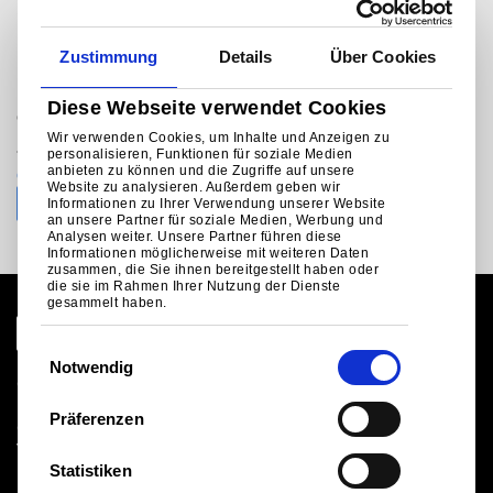
Sie möchten mit jemandem
sprechen?
Zustimmung
Details
Über Cookies
Diese Webseite verwendet Cookies
®
Colorcoat Connection
helpline
Wir verwenden Cookies, um Inhalte und Anzeigen zu
+31 (0)251 492206 (NL)
personalisieren, Funktionen für soziale Medien
anbieten zu können und die Zugriffe auf unsere
colorcoat.connectionEU@tatasteeleurope.com
Website zu analysieren. Außerdem geben wir
Informationen zu Ihrer Verwendung unserer Website
an unsere Partner für soziale Medien, Werbung und
Analysen weiter. Unsere Partner führen diese
Informationen möglicherweise mit weiteren Daten
zusammen, die Sie ihnen bereitgestellt haben oder
die sie im Rahmen Ihrer Nutzung der Dienste
gesammelt haben.
E
Notwendig
i
Globale Website
n
Rechtlicher Hinweis
Präferenzen
Cookies
w
Verkaufsbedingungen
i
Statistiken
Lieferanten
l