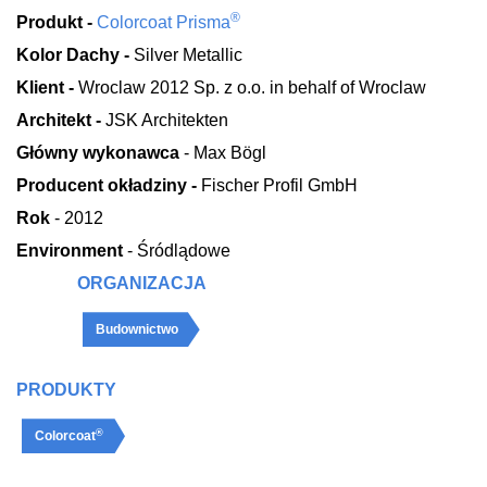
®
Produkt -
Colorcoat Prisma
Kolor Dachy -
Silver Metallic
Klient -
Wroclaw 2012 Sp. z o.o. in behalf of Wroclaw
Architekt -
JSK Architekten
Główny wykonawca
- Max Bögl
Producent okładziny -
Fischer Profil GmbH
Rok
- 2012
Environment
- Śródlądowe
ORGANIZACJA
Budownictwo
PRODUKTY
®
Colorcoat