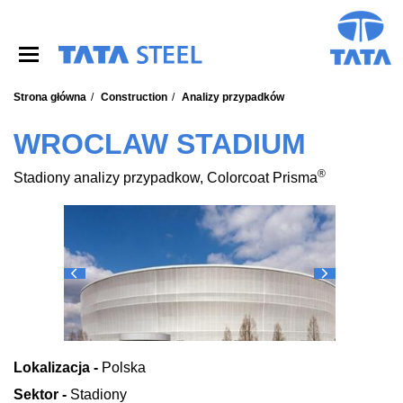
S
k
i
p
t
o
Strona główna
Construction
Analizy przypadków
m
a
WROCLAW STADIUM
i
n
®
Stadiony analizy przypadkow, Colorcoat Prisma
c
o
n
t
e
n
t
Lokalizacja -
Polska
Sektor -
Stadiony