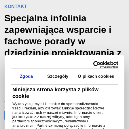
KONTAKT
Specjalna infolinia
zapewniająca wsparcie i
fachowe porady w
dziedzinie projektowania z
użyciem metalowych
pokryć budynków.
Zgoda
Szczegóły
O plikach cookies
Niniejsza strona korzysta z plików
®
Infolinią Colorcoat Connection
cookie
+48(0) 58 627 46 52
Wykorzystujemy pliki cookie do spersonalizowania
colorcoat.connectionpl@tatasteeleurope.com
treści i reklam, aby oferować funkcje społecznościowe
i analizować ruch w naszej witrynie. Informacje o tym,
jak korzystasz z naszej witryny, udostępniamy
partnerom społecznościowym, reklamowym i
analitycznym. Partnerzy mogą połączyć te informacje z