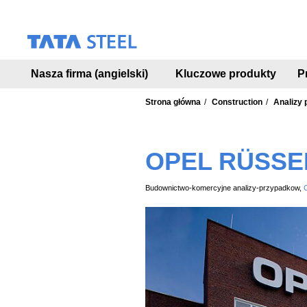
S
k
i
p
t
Nasza firma (angielski)
Kluczowe produkty
P
o
m
a
Strona główna
Construction
Analizy
i
n
c
OPEL RÜSSE
o
n
t
Budownictwo-komercyjne analizy-przypadkow,
e
n
t