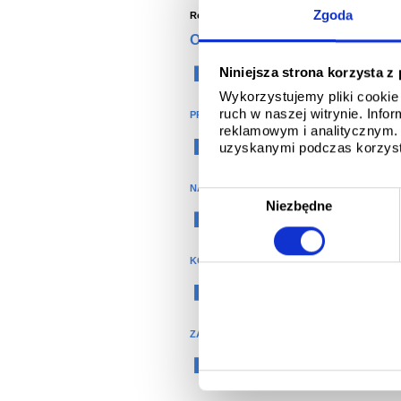
Zgoda
Rok -
2011
ORGANIZACJA
Niniejsza strona korzysta z
Budownictwo
Wykorzystujemy pliki cookie 
ruch w naszej witrynie. Inf
PRODUKTY
reklamowym i analitycznym. 
®
uzyskanymi podczas korzysta
Colorcoat
NAZWA PRODUKTU
W
Niezbędne
y
Colorcoat Prisma
b
ó
KOLOR
r
Szary
Srebrny
z
g
ZASTOSOWANIE
o
Budownictwo komercyjne
d
y