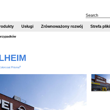
rodukty
Usługi
Zrównoważony rozwój
Strefa pli
 przypadków
LHEIM
®
Colorcoat Prisma