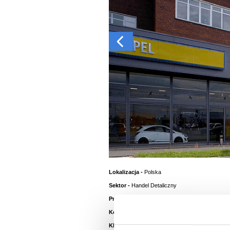
Lokalizacja -
Polska
Sektor -
Handel Detaliczny
®
Produkt -
Colorcoat Prisma
Kolor Ściany -
Zeus
Klient -
General Motors