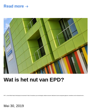
Read more
Wat is het nut van EPD?
MPV's, ofwel MilieuProductVerklaringen (Environmental Product Declarations) zijn een belangrijk validatie-instrument; fabrikanten kunnen transparante gegevens verstrekken over de milieutechnische…
Mei 30, 2019