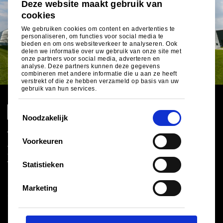
Deze website maakt gebruik van
cookies
We gebruiken cookies om content en advertenties te
personaliseren, om functies voor social media te
bieden en om ons websiteverkeer te analyseren. Ook
delen we informatie over uw gebruik van onze site met
onze partners voor social media, adverteren en
analyse. Deze partners kunnen deze gegevens
combineren met andere informatie die u aan ze heeft
verstrekt of die ze hebben verzameld op basis van uw
gebruik van hun services.
T
Noodzakelijk
o
Wereldwijde site
e
Voorkeuren
Juridische informatie
s
Cookiebeleid
t
Statistieken
Verkoop en inkoop en Voorwaarden
e
Leveranciers
m
Logistiek
Marketing
Sitemap
m
i
n