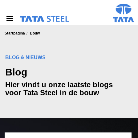
S
k
i
p
t
o
Startpagina
Bouw
m
a
i
BLOG & NIEUWS
n
c
Blog
o
n
t
Hier vindt u onze laatste blogs
e
voor Tata Steel in de bouw
n
t