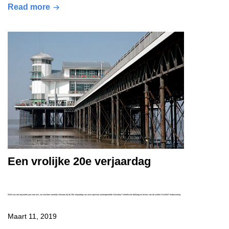
Read more
Een vrolijke 20e verjaardag
®
®
2018 was een bijzonder jaar voor ons; we mochten namelijk stilstaan bij de 20e verjaardag van onze speciaal samengestelde Galvalloy
metallische deklaag en tevens van de unieke Scintilla
embossering
Maart 11, 2019