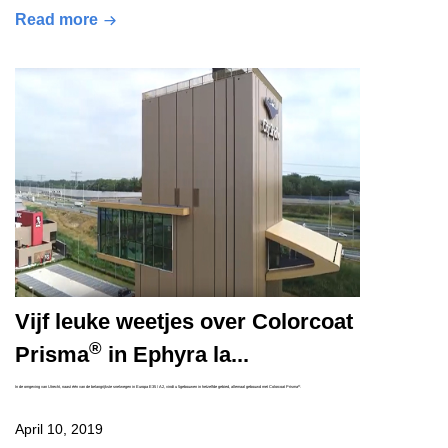
Read more
Vijf leuke weetjes over Colorcoat
®
Prisma
in Ephyra la...
®
In de omgeving van Utrecht, naast één van de belangrijkste snelwegen in Europa E35 / A2, vindt u 5gebouwen in hetzelfde gebied, allemaal gebouwd met Colorcoat Prisma
.
April 10, 2019