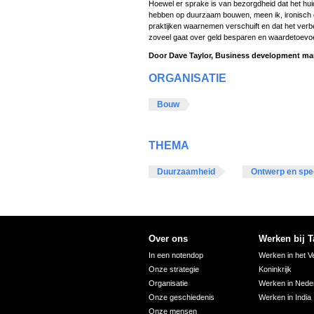
Hoewel er sprake is van bezorgdheid dat het hu
e
hebben op duurzaam bouwen, meen ik, ironisch 
l
praktijken waarnemen verschuift en dat het ver
zoveel gaat over geld besparen en waardetoevo
e
Door Dave Taylor, Business development mana
c
t
ORGANISATIE
i
Bouw
e
THEMA
Duurzaamheid
Ontwerp en spec
Over ons
Werken bij T
In een notendop
Werken in het V
Onze strategie
Koninkrijk
Organisatie
Werken in Nede
Onze geschiedenis
Werken in India
Onze mensen