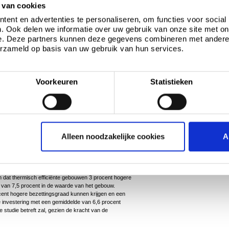
 het energieverbruik gunstig voor zowel de
 van cookies
n, maar het voornaamste obstakel lijkt te zitten in de
tiemaatregelen in een renovatieproject gelijk staat
ent en advertenties te personaliseren, om functies voor social
. Ook delen we informatie over uw gebruik van onze site met on
e. Deze partners kunnen deze gegevens combineren met andere i
 kan dit inderdaad het geval zijn – zeker wanneer er
ngebracht moeten worden. Echter, bij meer recente
erzameld op basis van uw gebruik van hun services.
iële sector (Bijv. loodsen), kunnen aanzienlijke
eneffectief zijn en ook nog eens waarde toevoegen
het bereiken van hoge niveaus van luchtdichtheid en
n aanzienlijke energiebesparing en verminderde
Voorkeuren
Statistieken
en in een renovatie project is vaak gewoon een
 van de juiste producten
bouwen brengen een
prijs op.
Alleen noodzakelijke cookies
A
r middel van verbeterde energie-efficiëntie en een
tbaar bewijs te zien dat energie-efficiënte gebouwen
n dat thermisch efficiënte gebouwen 3 procent hogere
g van 7,5 procent in de waarde van het gebouw.
ocent hogere bezettingsgraad kunnen krijgen en een
de investering met een gemiddelde van 6,6 procent
studie betreft zal, gezien de kracht van de