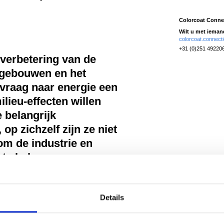
Colorcoat Conne
Wilt u met iema
colorcoat.connec
+31 (0)251 492206
verbetering van de
n gebouwen en het
vraag naar energie een
milieu-effecten willen
 belangrijk
op zichzelf zijn ze niet
m de industrie en
te halen.
 geval, economisch.
tregelen in renovatie
Details