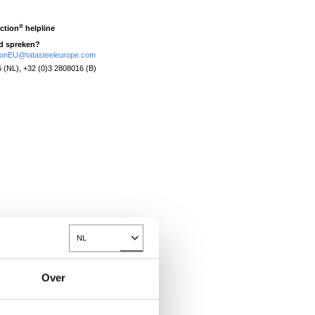
®
ction
helpline
nd spreken?
tionEU@tatasteeleurope.com
 (NL), +32 (0)3 2808016 (B)
NL
Toggle Dropdown
Over