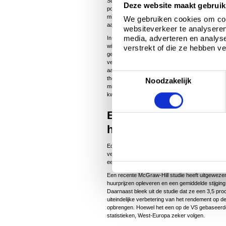
Stijgende energiekosten maken vermindering van
Deze website maakt gebruik
portemonnee als de planeet. Dit moge duidelijk zij
misvatting dat het integreren van energie-efficiën
We gebruiken cookies om cont
aan vragen om problemen en oplopende kosten.
websiteverkeer te analyseren
media, adverteren en analys
In sommige gevallen, vooral bij oudere gebouwen,
wijzigingen aan de structuur van het gebouw aa
verstrekt of die ze hebben v
gebouwen, met name in de industriële en commerc
verbeteringen worden aangebracht die zeer kost
aan het onroerend goed zelf. Bijvoorbeeld door 
T
thermische efficiëntie in de gebouwschil, kan ee
Noodzakelijk
milieubelasting worden bereikt. Om dit te bereik
o
kwestie van aandacht voor detail en specificeren
e
s
Energie-efficiënte ge
t
hogere huur en verkoop
e
Economisch voordeel wordt echter niet alleen doo
m
verminderd verbruik behaald. We beginnen nu tas
m
een hogere huur- en verkoopwaarde hebben.
i
Een recente McGraw-Hill studie heeft uitgeweze
huurprijzen opleveren en een gemiddelde stijgin
n
Daarnaast bleek uit de studie dat ze een 3,5 pr
g
uiteindelijke verbetering van het rendement op 
opbrengen. Hoewel het een op de VS gebaseerde 
s
statistieken, West-Europa zeker volgen.
s