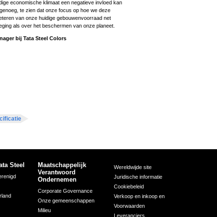
idige economische klimaat een negatieve invloed kan
genoeg, te zien dat onze focus op hoe we deze
beteren van onze huidige gebouwenvoorraad net
eging als over het beschermen van onze planeet.
ger bij Tata Steel Colors
ificatie
ata Steel
Maatschappelijk
Wereldwijde site
Verantwoord
erenigd
Juridische informatie
Ondernemen
Cookiebeleid
Corporate Governance
rland
Verkoop en inkoop en
Onze gemeenschappen
Voorwaarden
Milieu
Leveranciers