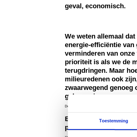
geval, economisch.
We weten allemaal dat 
energie-efficiëntie va
verminderen van onze 
prioriteit is als we de 
terugdringen. Maar hoe
milieuredenen ook zijn, 
zwaarwegend genoeg o
gebouweigenaren over 
De echte motiverende factor is, zoals vaker het
Energie efficiënt
iemaa
Toestemming
projecten