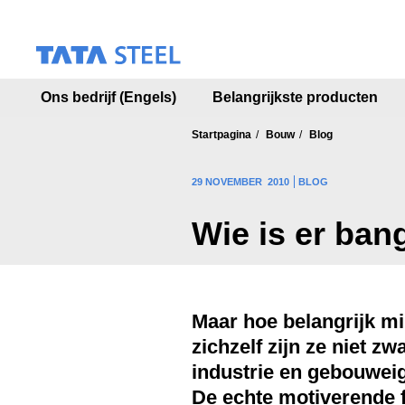
S
k
i
p
t
Ons bedrijf (Engels)
Belangrijkste producten
o
m
a
Startpagina
Bouw
Blog
i
n
29 NOVEMBER 2010
BLOG
c
o
Wie is er ban
n
t
e
n
t
Maar hoe belangrijk mi
zichzelf zijn ze niet 
industrie en gebouwei
De echte motiverende fa