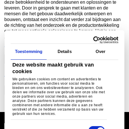
deze betrokkenheid te ondersteunen en oplossingen te
leveren. Door in gesprek te gaan met klanten en de
mensen die het gebouw daadwerkelijk ontwerpen en
bouwen, ontstaat een inzicht dat verder zal bijdragen aan
de richting van het onderzoek en de productontwikkeling
om tot meer optimale oplossingen te komen. Het is een
zichzelf versterkende cirkel van voortdurende verbetering.
ORGANISATIE
Toestemming
Details
Over
Bouw
Deze website maakt gebruik van
cookies
THEMA
We gebruiken cookies om content en advertenties te
personaliseren, om functies voor social media te
bieden en om ons websiteverkeer te analyseren. Ook
Ontwerpen voor circulaire economie
delen we informatie over uw gebruik van onze site met
onze partners voor social media, adverteren en
analyse. Deze partners kunnen deze gegevens
combineren met andere informatie die u aan ze heeft
verstrekt of die ze hebben verzameld op basis van uw
gebruik van hun services.
T