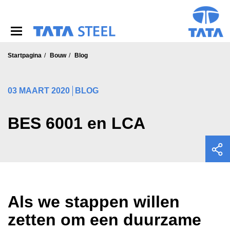
S
k
i
p
t
o
Startpagina
Bouw
Blog
m
a
i
03 MAART 2020
BLOG
n
c
o
BES 6001 en LCA
n
t
e
n
t
Als we stappen willen
zetten om een duurzame