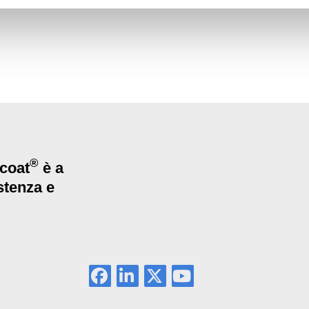
®
rcoat
è a
stenza e