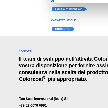
APPLICAZIONE
e
d
Edilizia residenziale
e
l
CARATTERISTICHE
c
Entroterra
o
n
s
e
CONTATTI
n
Il team di sviluppo dell’attività Colo
s
vostra disposizione per fornire assi
o
consulenza nella scelta del prodotto
®
Colorcoat
più appropriato.
Tata Steel International (Italia) Srl
+39 02 0070 0991