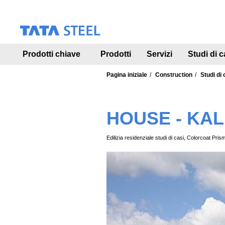
S
k
i
p
t
Prodotti chiave
Prodotti
Servizi
Studi di c
o
m
a
Pagina iniziale
Construction
Studi di 
i
n
c
HOUSE - KA
o
n
t
Edilizia residenziale studi di casi, Colorcoat Pris
e
n
t