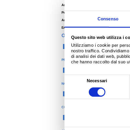
Architetto -
Casa Del Proprietario
®
Produttore Del Sistema -
Metall Profil
Consenso
Anno -
2010
Environment -
Entroterra
ORGANIZZAZIONE
Questo sito web utilizza i c
Utilizziamo i cookie per perso
Costruzioni
nostro traffico. Condividiamo 
di analisi dei dati web, pubbl
PRODOTTI
che hanno raccolto dal suo uti
®
Colorcoat
S
Necessari
NOME DEL PRODOTTO
e
l
Colorcoat Prisma
e
z
COLORE
i
Verde
o
n