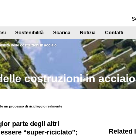
asi
Sostenibilità
Scarica
Notizia
Contatti
ibilità delle costruzioni in acciaio
delle costruzioni in acciaio
ede un processo di riciclaggio realmente
or parte degli altri
Related 
 essere “super-riciclato”;