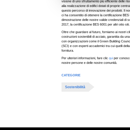
visione di uno sfruttamento più efficiente delle ris
e
alla realizzazione di edifici dotati di proprie cen
questo percorso di innovazione dei prodotti. Il
l
ci ha consentito di ottenere la certificazione BES
c
dimostrazione delle nostre valide credenziali di so
2017, la certificazione BES 6001 per altri otto siti.
o
Oltre che guardare al futuro, forniamo ai nostri clie
n
costruzioni sostenibili di acciaio, garantita da una
s
con organizzazioni come il Green Building Council 
(SCI) e con esperti accademici tra cui quelli del
e
fornitura.
n
Per ulteriori informazioni, fare clic
qui
per conosce
s
nostre persone e delle nostre comunità.
o
CATEGORIE
Sostenibilità