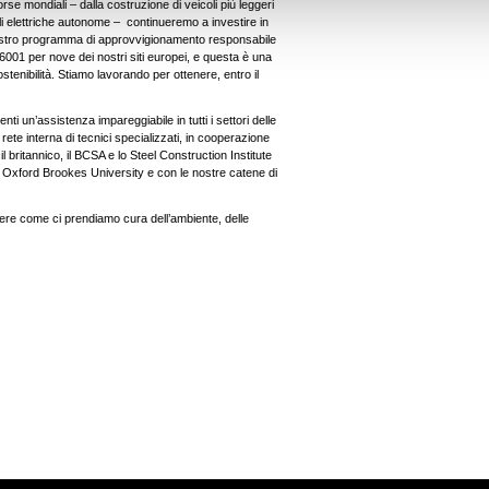
orse mondiali – dalla costruzione di veicoli più leggeri
trali elettriche autonome – continueremo a investire in
 nostro programma di approvvigionamento responsabile
 6001 per nove dei nostri siti europei, e questa è una
stenibilità. Stiamo lavorando per ottenere, entro il
nti un’assistenza impareggiabile in tutti i settori delle
 rete interna di tecnici specializzati, in cooperazione
britannico, il BCSA e lo Steel Construction Institute
la Oxford Brookes University e con le nostre catene di
re come ci prendiamo cura dell’ambiente, delle