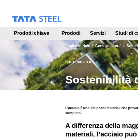
S
k
i
p
t
Prodotti chiave
Prodotti
Servizi
Studi di c
o
m
a
Pagina iniziale
Construction
Sosten
i
n
SOSTENIBILITÀ
c
o
Sostenibilità 
n
t
e
n
t
L’acciaio è uno dei pochi materiali che prev
completo.
A differenza della maggi
materiali, l’acciaio può