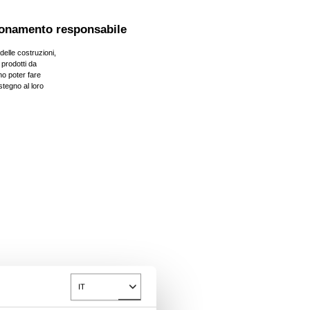
onamento responsabile
e delle costruzioni,
 prodotti da
o poter fare
stegno al loro
IT
Toggle Dropdown