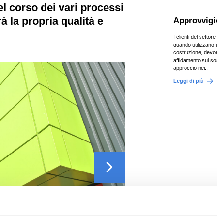
el corso dei vari processi
rà la propria qualità e
Approvvigi
I clienti del settor
quando utilizzano i
costruzione, devon
affidamento sul so
approccio nei..
Leggi di più
Next