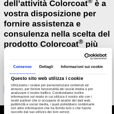
®
dell’attività Colorcoat
è a
vostra disposizione per
fornire assistenza e
consulenza nella scelta del
®
prodotto Colorcoat
più
appropriato.
Consenso
Dettagli
Informazioni sui cookie
Tata Steel International (Italia) Srl
+39 02 0070 0991
Questo sito web utilizza i cookie
milano@tatasteeleurope.com
Utilizziamo i cookie per personalizzare contenuti ed
annunci, per fornire funzionalità dei social media e per
analizzare il nostro traffico. Condividiamo inoltre
informazioni sul modo in cui utilizza il nostro sito con i
nostri partner che si occupano di analisi dei dati web,
pubblicità e social media, i quali potrebbero combinarle
con altre informazioni che ha fornito loro o che hanno
raccolto dal suo utilizzo dei loro servizi.