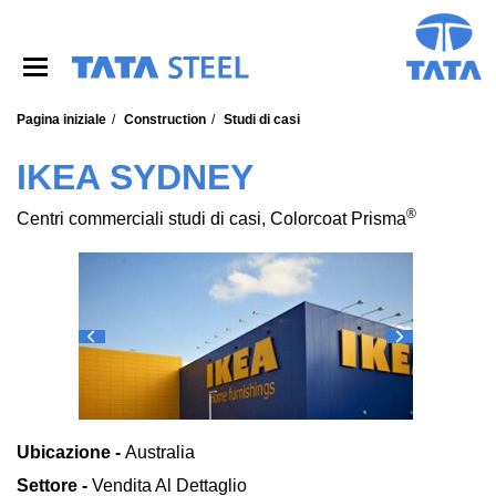
S
k
i
p
t
o
Pagina iniziale
Construction
Studi di casi
m
a
IKEA SYDNEY
i
n
®
Centri commerciali studi di casi, Colorcoat Prisma
c
o
n
t
e
n
t
Ubicazione -
Australia
Settore -
Vendita Al Dettaglio