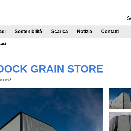
asi
Sostenibilità
Scarica
Notizia
Contatti
casi
DOCK GRAIN STORE
®
00 Ultra