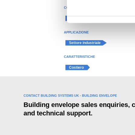
i
COLORE
o
n
Grigio
e
d
APPLICAZIONE
e
Settore industriale
l
c
CARATTERISTICHE
o
n
Costiero
s
e
n
s
CONTACT BUILDING SYSTEMS UK - BUILDING ENVELOPE
o
Building envelope sales enquiries,
and technical support.