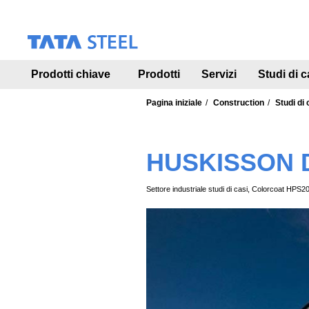
S
k
i
p
t
Prodotti chiave
Prodotti
Servizi
Studi di c
o
m
a
Pagina iniziale
Construction
Studi di 
i
n
c
HUSKISSON 
o
n
t
Settore industriale studi di casi, Colorcoat HPS2
e
n
t