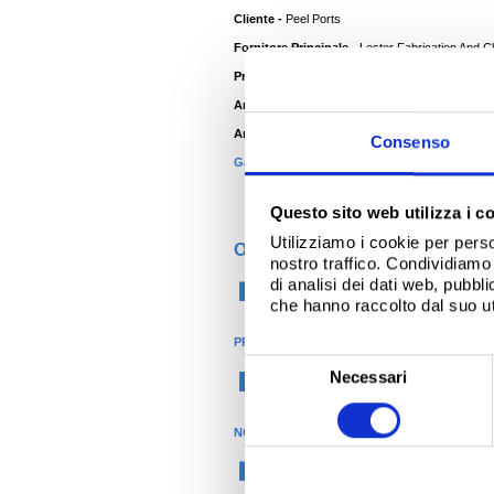
Cliente -
Peel Ports
Fornitore Principale -
Lester Fabrication And C
Produttore Del Sistema -
Tata Steel
Anno -
2010
Ambiente -
Costiero
Consenso
®
Garanzia Confidex
-
30 Anno
Questo sito web utilizza i c
Utilizziamo i cookie per perso
ORGANIZZAZIONE
nostro traffico. Condividiamo 
di analisi dei dati web, pubbl
Costruzioni
che hanno raccolto dal suo uti
PRODOTTI
S
Necessari
®
Colorcoat
e
l
NOME DEL PRODOTTO
e
Colorcoat HPS200 Ultra
z