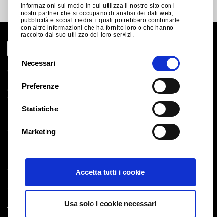
informazioni sul modo in cui utilizza il nostro sito con i
nostri partner che si occupano di analisi dei dati web,
pubblicità e social media, i quali potrebbero combinarle
con altre informazioni che ha fornito loro o che hanno
raccolto dal suo utilizzo dei loro servizi.
S
Necessari
e
Global Site
l
Note legali
Preferenze
Cookies
e
Termini e Condizioni di Vendita
z
Statistiche
Fornitori
i
Logistica
o
Salute e sicurezza
Marketing
n
Mappa del Sito
e
d
Tata Steel UK Limited
Accetta tutti i cookie
e
Registered Office: 18 Grosvenor Place, London, SW1X
l
7HS
c
Registered in England No. 02280000
Usa solo i cookie necessari
o
T: +44 (0) 20 7717 4444