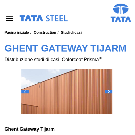
S
k
i
p
t
o
Pagina iniziale
Construction
Studi di casi
m
a
GHENT GATEWAY TIJARM
i
n
®
Distribuzione studi di casi, Colorcoat Prisma
c
o
n
t
e
n
t
Ghent Gateway Tijarm