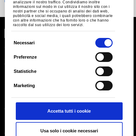
analizzare il nostro traffico. Condividiamo inoltre
informazioni sul modo in cui utilizza il nostro sito con i
nostri partner che si occupano di analisi dei dati web,
pubblicità e social media, i quali potrebbero combinarle
con altre informazioni che ha fornito loro o che hanno
raccolto dal suo utilizzo dei loro servizi.
S
Necessari
e
Global Site
l
Note legali
Preferenze
Cookies
e
Termini e Condizioni di Vendita
z
Statistiche
Fornitori
i
Logistica
o
Salute e sicurezza
Marketing
n
Mappa del Sito
e
d
Tata Steel UK Limited
Accetta tutti i cookie
e
Registered Office: 18 Grosvenor Place, London, SW1X
l
7HS
c
Registered in England No. 02280000
Usa solo i cookie necessari
o
T: +44 (0) 20 7717 4444