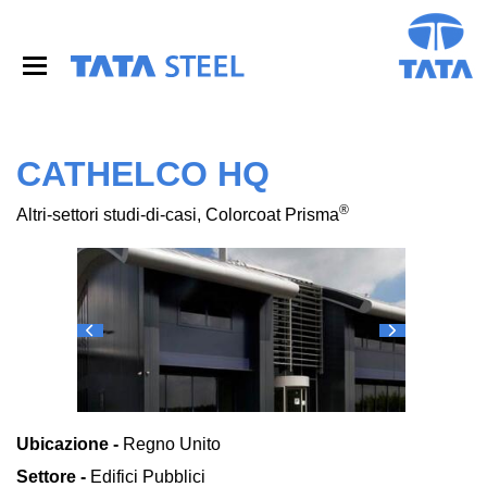
S
k
i
p
t
o
m
a
CATHELCO HQ
i
n
®
Altri-settori studi-di-casi, Colorcoat Prisma
c
o
n
t
e
n
t
Ubicazione -
Regno Unito
Settore -
Edifici Pubblici