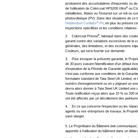
produisent des accumulations d’impuretés ou de
®
de l’utilisation de Colorcoat HPS200 Ultra
ou Col
métallisées, Mates ou Textured sur un toit ou sur
photovoltaïque (PV). Dans des situations de ce ty
®
l’Addendum Confidex
PV
, en plus du présent cer
inspections spécifiées et les conditions relatives à
®
2. Colorcoat Prisma
, fabriqué dans des coule
garanti contre des variations excessives de la cou
générales, des limitations, et des exclusions st
Couleurs, qui sera fournie sur demande.
3. Pour invoquer la présente garantie, le Proprié
de 30 jours suivant l'identification d'un défaut éven
d'expiration de la Période de Garantie applicabl
n'est pas conforme aux conditions de la Garantie.
formulaire standard de Tata Steel UK Limited, et 
numéro d'enregistrement ou en y joignant un ex
devra alors donner à Tata Steel UK Limited une o
Toute notification reçue alors que 10 % ou 200 m
ont été affectés par un décollement des peinture
4. En ce qui concerne l'inspection ou les répara
agents ou ses entreprises de travaux, le Proprié
sans danger.
5. Le Propriétaire du Bâtiment doit communiquer, 
apportée à l'utilisation du bâtiment dans un délai 
®