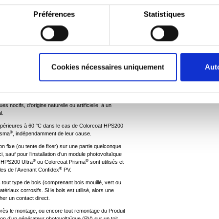
e ou encore spécification ou utilisation inopportune ou
Préférences
Statistiques
duit au cours, ou à la suite, de la fabrication, du
encore dommages ou ruptures divers, dans des zones
uf si ces mêmes zones sont lavées à une fréquence
du Produit ainsi qu'à l'environnement local du bâtiment
Cookies nécessaires uniquement
Auto
res d'entretien du Propriétaire du Bâtiment) ;
ue des recouvrements à doubles joints inadéquats,
s divers.
 nocifs, d'origine naturelle ou artificielle, à un
l.
upérieures à 60 °C dans le cas de Colorcoat HPS200
®
risma
, indépendamment de leur cause.
l'on fixe (ou tente de fixer) sur une partie quelconque
, sauf pour l’installation d’un module photovoltaïque
®
®
t HPS200 Ultra
ou Colorcoat Prisma
sont utilisés et
®
es de l’Avenant Confidex
PV.
 tout type de bois (comprenant bois mouillé, vert ou
tériaux corrosifs. Si le bois est utilisé, alors une
her un contact direct.
après le montage, ou encore tout remontage du Produit
ion d’un générateur photovoltaïque (PV) sur un toit