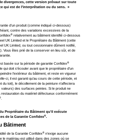
 de divergences, cette version prévaut sur toute
 ce qui est de l’interprétation ou du sens. »
antie d’un produit (comme indiqué ci-dessous)
échéant, contre des variations excessives de la
®
Confidex
relativement au bâtiment identifié ci-dessous
teel UK Limited et le Propriétaire du Bâtiment (cette
eel UK Limited, ou tout cessionnaire dûment notifié,
t). Vous êtes prié de la conserver en lieu sûr, et de
arantie.
®
est basée sur la période de garantie Confidex
e qui doit s'écouler avant que le propriétaire d'un
peindre l’extérieur du bâtiment, et reste en vigueur
-ci, il est garanti qu'au cours de cette période, et
du toit), le décollement de la peinture n'affectera
valeurs) des surfaces peintes. Si le produit ne
la restauration du matériel défectueux conformément
®
.
du Propriétaire du Bâtiment qu’il exécute
®
ces de la Garantie Confidex
.
du Bâtiment
®
idité de la Garantie Confidex
n’exige aucune
ue le matériau est utilisé dans des zones où se