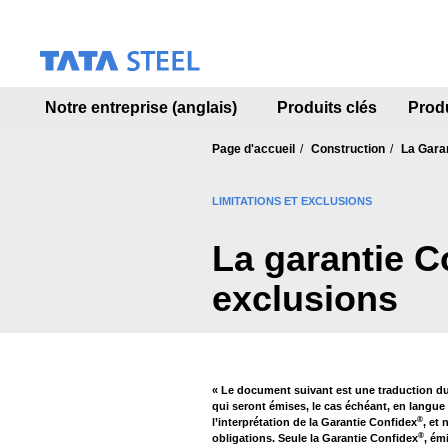
S
k
i
p
t
Notre entreprise (anglais)
Produits clés
Prod
o
m
a
Page d'accueil
Construction
La Gara
i
n
LIMITATIONS ET EXCLUSIONS
c
o
La garantie C
n
t
exclusions
e
n
t
« Le document suivant est une traduction du
qui seront émises, le cas échéant, en langue 
®
l’interprétation de la Garantie Confidex
, et
®
obligations. Seule la Garantie Confidex
, ém