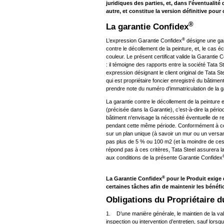
juridiques des parties, et, dans l’éventualité
autre, et constitue la version définitive pour
®
La garantie Confidex
®
L’expression Garantie Confidex
désigne une gar
contre le décollement de la peinture, et, le cas 
couleur. Le présent certificat valide la Garantie 
: il témoigne des rapports entre la société Tata S
expression désignant le client original de Tata St
qui est propriétaire foncier enregistré du bâtimen
prendre note du numéro d’immatriculation de la g
La garantie contre le décollement de la peinture 
(précisée dans la Garantie), c’est-à-dire la périod
bâtiment n'envisage la nécessité éventuelle de re
pendant cette même période. Conformément à celle
sur un plan unique (à savoir un mur ou un versant 
pas plus de 5 % ou 100 m2 (et la moindre de ces 
répond pas à ces critères, Tata Steel assurera 
aux conditions de la présente Garantie Confidex
®
La Garantie Confidex
pour le Produit exige 
certaines tâches afin de maintenir les bénéfi
Obligations du Propriétaire 
1. D’une manière générale, le maintien de la val
inspection ou intervention d’entretien, sauf lorsq