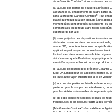
®
de la Garantie Confidex
et sous réserve des co
(a) aucune des parties ne souscrit la présente 
assurances ou engagements de l'autre partie, qu
®
dans la présente Garantie Confidex
. Tout engag
qualité du Produit ou à son aptitude à une appl
moment où ils sont effectués ou souscrits, ou qui
commerciales ou de toute autre façon, sont dûme
est proscrite par la loi ;
(b) sans préjudice des dispositions énoncées a
déclaration contenus dans une norme nationale, 
norme ISO, ou toute autre norme ou spécification
application quelconque, ne pourra donner lieu à 
Limited, sauf dans la mesure où la loi en vigueur 
doit s’assurer que le Produit est approprié pour le p
avant d’incorporer le Produit dans ce produit ou c
(c) aucune disposition de la présente Garantie C
Steel UK Limited pour les accidents mortels ou 
de toute autre façon interdite par la loi en vigueur
(d) aucune des parties ne bénéficie de recours p
partie, ou pour le compte de cette dernière, qui
pour les violations éventuelles de la garantie q
(e) de cette clause ne sont pas exclues les resp
frauduleuses, ni les recours relatifs à des dernièr
®
(f) la Garantie Confidex
n’est valable et obligato