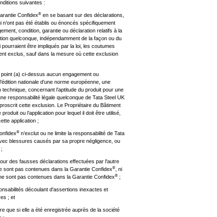
nditions suivantes :
®
Garantie Confidex
en se basant sur des déclarations,
i n’ont pas été établis ou énoncés spécifiquement
ement, condition, garantie ou déclaration relatifs à la
ication quelconque, indépendamment de la façon ou du
 pourraient être impliqués par la loi, les coutumes
nt exclus, sauf dans la mesure où cette exclusion
u point (a) ci-dessus aucun engagement ou
l’édition nationale d’une norme européenne, une
 technique, concernant l’aptitude du produit pour une
une responsabilité légale quelconque de Tata Steel UK
proscrit cette exclusion. Le Propriétaire du Bâtiment
roduit ou l’application pour lequel il doit être utilisé,
ette application ;
®
onfidex
n’exclut ou ne limite la responsabilité de Tata
avec blessures causés par sa propre négligence, ou
 ;
our des fausses déclarations effectuées par l'autre
®
 ne sont pas contenues dans la Garantie Confidex
, ni
®
ui ne sont pas contenues dans la Garantie Confidex
;
onsabilités découlant d'assertions inexactes et
es ; et
ire que si elle a été enregistrée auprès de la société