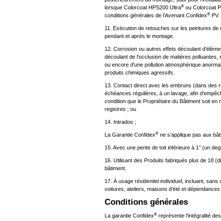
e
®
lorsque Colorcoat HPS200 Ultra
ou Colorcoat 
m
®
conditions générales de l’Avenant Confidex
PV.
e
11. Exécution de retouches sur les peintures de
pendant et après le montage.
n
t
12. Corrosion ou autres effets découlant d'élémen
découlant de l'occlusion de matières polluantes
ou encore d'une pollution atmosphérique anorma
produits chimiques agressifs.
13. Contact direct avec les embruns (dans des ré
échéances régulières, à un lavage, afin d'empêche
condition que le Propriétaire du Bâtiment soit e
registres ; ou
14. Intrados ;
®
La Garantie Confidex
ne s’applique pas aux bât
15. Avec une pente de toit inférieure à 1° (un deg
16. Utilisant des Produits fabriqués plus de 18 (
bâtiment.
17. À usage résidentiel individuel, incluant, sans s
voitures, ateliers, maisons d’été et dépendances
Conditions générales
®
La garantie Confidex
représente l'intégralité de