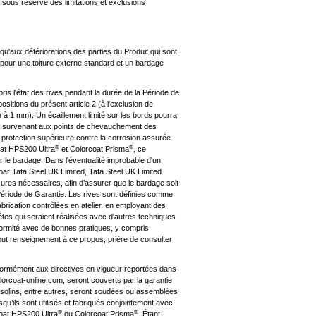
e sous réserve des limitations et exclusions
qu'aux détériorations des parties du Produit qui sont
s pour une toiture externe standard et un bardage
is l'état des rives pendant la durée de la Période de
itions du présent article 2 (à l'exclusion de
e à 1 mm). Un écaillement limité sur les bords pourra
rmal survenant aux points de chevauchement des
la protection supérieure contre la corrosion assurée
®
®
at HPS200 Ultra
et Colorcoat Prisma
, ce
 le bardage. Dans l'éventualité improbable d'un
par Tata Steel UK Limited, Tata Steel UK Limited
res nécessaires, afin d’assurer que le bardage soit
 Période de Garantie. Les rives sont définies comme
abrication contrôlées en atelier, en employant des
rêtes qui seraient réalisées avec d'autres techniques
formité avec de bonnes pratiques, y compris
 tout renseignement à ce propos, prière de consulter
formément aux directives en vigueur reportées dans
olorcoat-online.com, seront couverts par la garantie
les solins, entre autres, seront soudées ou assemblées
qu’ils sont utilisés et fabriqués conjointement avec
®
®
coat HPS200 Ultra
ou Colorcoat Prisma
. Étant