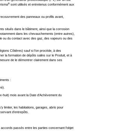
®
Prisma
sont utilisés et entretenus conformément aux
 recouvrement des panneaux ou profils avant,
ts situés dans le bâtiment, ainsi que la corrosion
, notamment dans les chevauchements (entre autres),
le ou du contact avec des gaz, des vapeurs ou des
gions Côtières) sauf si l'on procède, à des
r la formation de dépôts salins sur le Produit, et à
n mesure de le démontrer clairement dans ses
iments :
ré).
dix-huit) mois avant la Date d'Achèvement du
’y limiter, les habitations, garages, abris pour
 servant d’entrepôts.
s accords passés entre les parties concernant l'objet