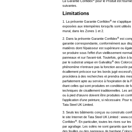
La Garantie Confidex
pour le Produit est fourni
suivantes.
Limitations
®
1. La présente Garantie Confidex
ne s'applique 
exposées aux intempéries lorsqu’ils sont utilisé
mural, dans les Zones 1 et 2.
®
2. Dans la présente Garantie Confidex
est compr
garantie correspondante, conformément aux dispos
matières dont l’épaisseur est supérieure ou égal
se produire sous l’effet d'un vieillissement no
panneaux et sur l'avant-toit. Toutefois, grâce à 
®
par le substrat unique en Galvalloy
des Colorco
phénomène n'entrave pas la fonction assurée par
écaillement précoce sur les bords jugé excessif 
procèdera à des recherches et prendra des mesu
parfaitement apte au service à l'expiration de la
étant celles qui sont produites en conditions de f
techniques de cisaillement traditionnelles. Les a
ou à pied d'œuvre doivent être produites en con
l'application d’une peinture, si nécessaire. Pour
Tata Steel UK Limited.
3. Seuls les bâtiments conçus ou construits con
le site Internet de Tata Steel UK Limited : www.c
®
Confidex
. En particulier, toutes les rives sur 
par agrafage. Les solins ne sont garantis que lors
des feuilles ou des panneaux de bardage Color