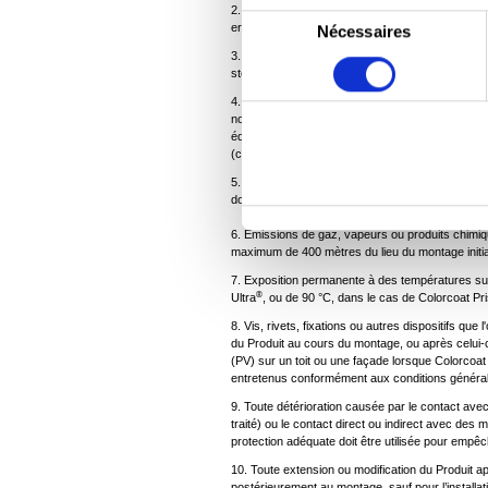
2. Utilisation erronée, actes délibérés, négligenc
S
erronée du Produit ;
Nécessaires
é
3. Dommages, quels qu'ils soient, subis par le Pro
l
stockage, du transport ou du montage ;
e
4. Accumulations d'impuretés ou de débris, ou 
non exposées au lavage par les intempéries, sa
c
équivalente à l'application et au milieu extérieur 
t
(comme doivent le démontrer clairement les regist
i
5. Formation de dépressions sur le toit, ainsi q
donnant lieu à une retenue d'eau ou contaminant
o
n
6. Émissions de gaz, vapeurs ou produits chimiques
maximum de 400 mètres du lieu du montage initia
d
7. Exposition permanente à des températures s
u
®
Ultra
, ou de 90 °C, dans le cas de Colorcoat P
c
8. Vis, rivets, fixations ou autres dispositifs que 
o
du Produit au cours du montage, ou après celui-ci
n
(PV) sur un toit ou une façade lorsque Colorcoa
entretenus conformément aux conditions général
s
9. Toute détérioration causée par le contact avec
e
traité) ou le contact direct ou indirect avec des ma
n
protection adéquate doit être utilisée pour empêc
t
10. Toute extension ou modification du Produit 
postérieurement au montage, sauf pour l’installat