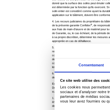
donné que la surface des solins peut émuler celle 
est déterminée par la fonction qu’ils exercent. Si 
solin entier est considéré comme ayant la durabili
application sur le bâtiment, doivent être confo
4. Les recours judiciaires du propriétaire du bâtim
®
de la présente garantie Confidex
, de responsabi
aux frais de main-d'œuvre et de matériel pour la
de Garantie, ou, le cas échéant, de la période de
à sa propre discrétion, déterminer les mesures 
appropriée en cas de défaillance.
5. Tata Steel UK Limited (ou une quelconque de s
responsable pour les pertes, dommages ou frais 
compris, entre autres, perte de bénéfices, manq
de l’origine de ces mêmes pertes, dommages ou fr
contractuelle, négligence ou violation d’une quel
Consentement
les dispositions énoncées au paragraphe 4 ci-d
6. Les bâtiments situés à plus de 900 m d’altitude
de Garantie.
Ce site web utilise des cook
Exclusions
Les cookies nous permettent d
®
De la présente garantie Confidex
sont exclus l
sociaux et d'analyser notre t
suivantes :
partenaires de médias sociaux
1. Incendies, foudre, inondations, explosions, v
vous leur avez fournies ou qu'
émeutes, troubles civils, radiations, chutes d'ob
des fondations, ou autres causes étrangères ;