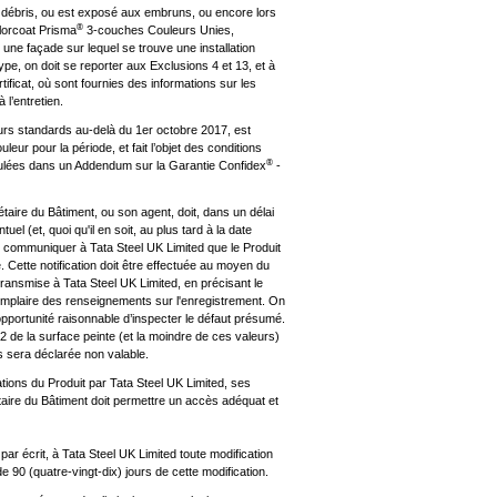
 débris, ou est exposé aux embruns, ou encore lors
®
orcoat Prisma
3-couches Couleurs Unies,
 une façade sur lequel se trouve une installation
pe, on doit se reporter aux Exclusions 4 et 13, et à
tificat, où sont fournies des informations sur les
 l’entretien.
urs standards au-delà du 1er octobre 2017, est
leur pour la période, et fait l’objet des conditions
®
ipulées dans un Addendum sur la Garantie Confidex
-
taire du Bâtiment, ou son agent, doit, dans un délai
tuel (et, quoi qu'il en soit, au plus tard à la date
e) communiquer à Tata Steel UK Limited que le Produit
 Cette notification doit être effectuée au moyen du
transmise à Tata Steel UK Limited, en précisant le
emplaire des renseignements sur l'enregistrement. On
pportunité raisonnable d’inspecter le défaut présumé.
2 de la surface peinte (et la moindre de ces valeurs)
s sera déclarée non valable.
tions du Produit par Tata Steel UK Limited, ses
taire du Bâtiment doit permettre un accès adéquat et
par écrit, à Tata Steel UK Limited toute modification
de 90 (quatre-vingt-dix) jours de cette modification.