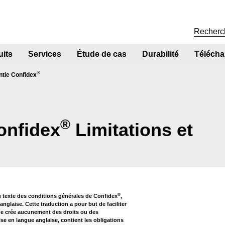
uits
Services
Étude de cas
Durabilité
Télécha
®
ntie Confidex
®
onfidex
Limitations et
®
 texte des conditions générales de Confidex
,
anglaise. Cette traduction a pour but de faciliter
 ne crée aucunement des droits ou des
ise en langue anglaise, contient les obligations