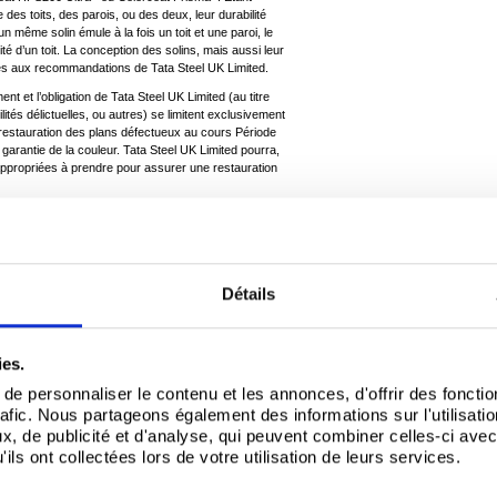
des toits, des parois, ou des deux, leur durabilité
un même solin émule à la fois un toit et une paroi, le
té d’un toit. La conception des solins, mais aussi leur
rmes aux recommandations de Tata Steel UK Limited.
ent et l’obligation de Tata Steel UK Limited (au titre
lités délictuelles, ou autres) se limitent exclusivement
 restauration des plans défectueux au cours Période
 garantie de la couleur. Tata Steel UK Limited pourra,
appropriées à prendre pour assurer une restauration
es sociétés affiliées) ne sera en aucun cas
encourus ou subis par le Propriétaire du Bâtiment (y
ue à gagner, ou perte de clientèle), indépendamment
ais (y compris, entre autres, toute violation
conque des obligations de Tata Steel UK Limited), sauf
Détails
essus.
 feront l’objet d’une réduction de 20% de la Période
ies.
e personnaliser le contenu et les annonces, d'offrir des fonctio
es défaillances ou dommages attribuables aux causes
rafic. Nous partageons également des informations sur l'utilisati
, de publicité et d'analyse, qui peuvent combiner celles-ci avec
ents anormaux, tremblements de terre, conflits armés,
ils ont collectées lors de votre utilisation de leurs services.
jets, vandalisme, tremblements de terre ou défaillance