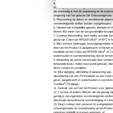
m
4. Opeenhoping van vuil of puin, of gebreken of 
schoongespoeld door regenwater, tenzij bedoeld
i
die evenredig is met de toepassing en de extern
n
omgeving van het gebouw (de Gebouweigenaar di
5. Plasvorming op daken en onvoldoende afgesl
g
verontreinigende stoffen worden vastgehouden;
s
6. Uitstoot van schadelijke gassen, dampen of ch
binnen 400 meter van de oorspronkelijke bouwpl
s
7. Continue blootstelling, door welke oorzaak d
e
®
geval van Colorcoat HPS200 Ultra
; of 90°C in 
8. Elke schroef, klinknagel, bevestigingsmiddel 
l
deel van het Product is aangebracht (of bij een 
e
®
installatie op een Colorcoat HPS200 Ultra
of Co
onderhouden in overeenstemming met de termen
c
9. Aantasting die wordt veroorzaakt door contac
t
behandeld hout,). Indien hout wordt gebruikt, 
direct contact te vermijden;
i
10. Elke wijziging, uitbreiding of aanpassing aa
e
uitzondering van een PV-installatie op een Colo
gevel, aangebracht en onderhouden in overeen
®
Confidex
PV-bijlage;
11. Gebruik van verf om het Product voor, tijdens
12. Corrosie of andere effecten die het gevolg z
gevolg is van ingesloten verontreinigende stoffe
abnormale atmosferische verontreiniging of con
13. Direct contact met zeenevel (in kustgebieden
schoongemaakt om zoutophoping op het Product
rapporten duidelijk te kunnen aantonen; of