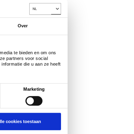
NL
Toggle Dropdown
Over
 media te bieden en om ons
ze partners voor social
nformatie die u aan ze heeft
Marketing
lle cookies toestaan