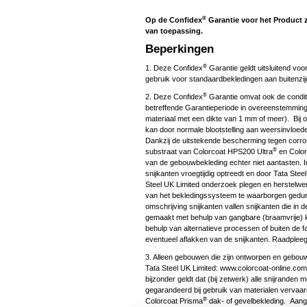
®
Op de Confidex
Garantie voor het Product 
van toepassing.
Beperkingen
®
1. Deze Confidex
Garantie geldt uitsluitend voo
gebruik voor standaardbekledingen aan buitenzi
®
2. Deze Confidex
Garantie omvat ook de conditi
betreffende Garantieperiode in overeenstemming
materiaal met een dikte van 1 mm of meer). Bij 
kan door normale blootstelling aan weersinvloed
Dankzij de uitstekende bescherming tegen corro
®
substraat van Colorcoat HPS200 Ultra
en Color
van de gebouwbekleding echter niet aantasten. In
snijkanten vroegtijdig optreedt en door Tata Ste
Steel UK Limited onderzoek plegen en herstelwer
van het bekledingssysteem te waarborgen gedur
omschrijving snijkanten vallen snijkanten die in
gemaakt met behulp van gangbare (braamvrije) k
behulp van alternatieve processen of buiten de fab
eventueel aflakken van de snijkanten. Raadpleeg
3. Alleen gebouwen die zijn ontworpen en gebouw
Tata Steel UK Limited: www.colorcoat-online.com
bijzonder geldt dat (bij zetwerk) alle snijrande
gegarandeerd bij gebruik van materialen vervaa
®
Colorcoat Prisma
dak- of gevelbekleding. Aang