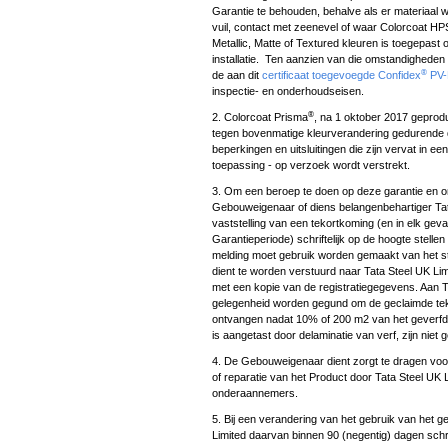
Garantie te behouden, behalve als er materiaal w
vuil, contact met zeenevel of waar Colorcoat HP
Metallic, Matte of Textured kleuren is toegepast
installatie. Ten aanzien van die omstandigheden 
®
de aan dit
certificaat toegevoegde Confidex
PV-B
inspectie- en onderhoudseisen.
®
2. Colorcoat Prisma
, na 1 oktober 2017 geprod
tegen bovenmatige kleurverandering gedurende 
beperkingen en uitsluitingen die zijn vervat in ee
toepassing - op verzoek wordt verstrekt.
3. Om een beroep te doen op deze garantie en o
Gebouweigenaar of diens belangenbehartiger Tat
vaststelling van een tekortkoming (en in elk geva
Garantieperiode) schriftelijk op de hoogte stell
melding moet gebruik worden gemaakt van het st
dient te worden verstuurd naar Tata Steel UK Li
met een kopie van de registratiegegevens. Aan T
gelegenheid worden gegund om de geclaimde tek
ontvangen nadat 10% of 200 m2 van het geverfde
is aangetast door delaminatie van verf, zijn niet g
4. De Gebouweigenaar dient zorgt te dragen voor
of reparatie van het Product door Tata Steel UK 
onderaannemers.
5. Bij een verandering van het gebruik van het
Limited daarvan binnen 90 (negentig) dagen schrif