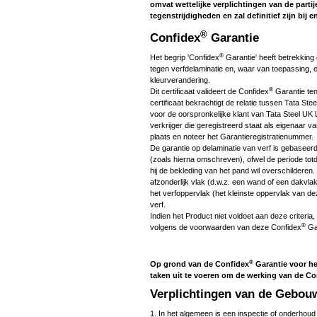
omvat wettelijke verplichtingen van de partij
tegenstrijdigheden en zal definitief zijn bij e
®
Confidex
Garantie
®
Het begrip 'Confidex
Garantie' heeft betrekking
tegen verfdelaminatie en, waar van toepassing,
kleurverandering.
®
Dit certificaat valideert de Confidex
Garantie te
certificaat bekrachtigt de relatie tussen Tata S
voor de oorspronkelijke klant van Tata Steel UK
verkrijger die geregistreerd staat als eigenaar
plaats en noteer het Garantieregistratienummer.
De garantie op delaminatie van verf is gebaseerd
(zoals hierna omschreven), ofwel de periode to
hij de bekleding van het pand wil overschildere
afzonderlijk vlak (d.w.z. een wand of een dakvl
het verfoppervlak (het kleinste oppervlak van d
verf.
Indien het Product niet voldoet aan deze criteria,
®
volgens de voorwaarden van deze Confidex
Ga
®
Op grond van de Confidex
Garantie voor h
taken uit te voeren om de werking van de Co
Verplichtingen van de Gebou
1. In het algemeen is een inspectie of onderhoud