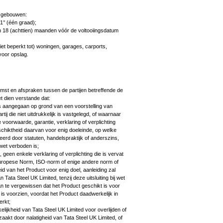
p gebouwen:
1° (één graad);
n 18 (achttien) maanden vóór de voltooiingsdatum
niet beperkt tot) woningen, garages, carports,
voor opslag.
mst en afspraken tussen de partijen betreffende de
 dien verstande dat:
s aangegaan op grond van een voorstelling van
ij die niet uitdrukkelijk is vastgelegd, of waarnaar
 voorwaarde, garantie, verklaring of verplichting
schiktheid daarvan voor enig doeleinde, op welke
ceerd door statuten, handelspraktijk of anderszins,
j wet verboden is;
 geen enkele verklaring of verplichting die is vervat
 Europese Norm, ISO-norm of enige andere norm of
d van het Product voor enig doel, aanleiding zal
n Tata Steel UK Limited, tenzij deze uitsluiting bij wet
n te vergewissen dat het Product geschikt is voor
is voorzien, voordat het Product daadwerkelijk in
erkt;
lijkheid van Tata Steel UK Limited voor overlijden of
orzaakt door nalatigheid van Tata Steel UK Limited, of