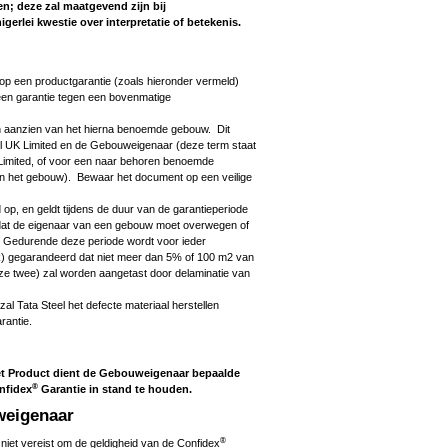
en; deze zal maatgevend zijn bij
nigerlei kwestie over interpretatie of betekenis.
 op een productgarantie (zoals hieronder vermeld)
 een garantie tegen een bovenmatige
n aanzien van het hierna benoemde gebouw. Dit
teel UK Limited en de Gebouweigenaar (deze term staat
 Limited, of voor een naar behoren benoemde
 van het gebouw). Bewaar het document op een veilige
 op, en geldt tijdens de duur van de garantieperiode
tdat de eigenaar van een gebouw moet overwegen of
n. Gedurende deze periode wordt voor ieder
ak) gegarandeerd dat niet meer dan 5% of 100 m2 van
eze twee) zal worden aangetast door delaminatie van
 zal Tata Steel het defecte materiaal herstellen
rantie.
et Product dient de Gebouweigenaar bepaalde
®
nfidex
Garantie in stand te houden.
weigenaar
®
 niet vereist om de geldigheid van de Confidex