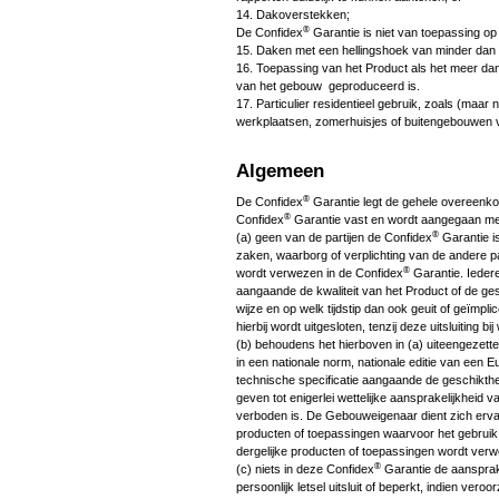
14. Dakoverstekken;
®
De Confidex
Garantie is niet van toepassing o
15. Daken met een hellingshoek van minder dan 
16. Toepassing van het Product als het meer da
van het gebouw geproduceerd is.
17. Particulier residentieel gebruik, zoals (maar 
werkplaatsen, zomerhuisjes of buitengebouwen 
Algemeen
®
De Confidex
Garantie legt de gehele overeenko
®
Confidex
Garantie vast en wordt aangegaan met
®
(a) geen van de partijen de Confidex
Garantie i
zaken, waarborg of verplichting van de andere part
®
wordt verwezen in de Confidex
Garantie. Iedere
aangaande de kwaliteit van het Product of de ge
wijze en op welk tijdstip dan ook geuit of geïmpli
hierbij wordt uitgesloten, tenzij deze uitsluiting bi
(b) behoudens het hierboven in (a) uiteengezette,
in een nationale norm, nationale editie van een
technische specificatie aangaande de geschikthei
geven tot enigerlei wettelijke aansprakelijkheid va
verboden is. De Gebouweigenaar dient zich erva
producten of toepassingen waarvoor het gebruik 
dergelijke producten of toepassingen wordt verw
®
(c) niets in deze Confidex
Garantie de aansprake
persoonlijk letsel uitsluit of beperkt, indien vero