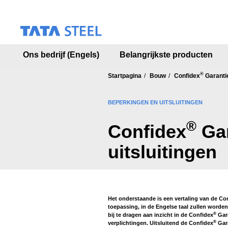
S
k
i
p
t
Ons bedrijf (Engels)
Belangrijkste producten
o
m
®
a
Startpagina
Bouw
Confidex
Garanti
i
n
BEPERKINGEN EN UITSLUITINGEN
c
o
®
Confidex
Gar
n
t
uitsluitingen
e
n
t
Het onderstaande is een vertaling van de Co
toepassing, in de Engelse taal zullen worden
®
bij te dragen aan inzicht in de Confidex
Gara
®
verplichtingen. Uitsluitend de Confidex
Gara