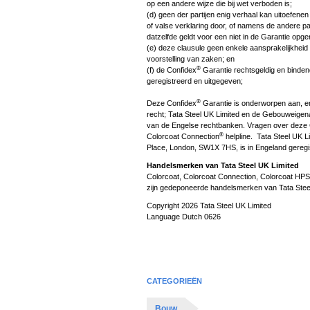
op een andere wijze die bij wet verboden is;
(d) geen der partijen enig verhaal kan uitoefene
of valse verklaring door, of namens de andere part
datzelfde geldt voor een niet in de Garantie opg
(e) deze clausule geen enkele aansprakelijkheid o
voorstelling van zaken; en
®
(f) de Confidex
Garantie rechtsgeldig en binden
geregistreerd en uitgegeven;
®
Deze Confidex
Garantie is onderworpen aan, en
recht; Tata Steel UK Limited en de Gebouweigena
van de Engelse rechtbanken. Vragen over deze
®
Colorcoat Connection
helpline. Tata Steel UK L
Place, London, SW1X 7HS, is in Engeland gereg
Handelsmerken van Tata Steel UK Limited
Colorcoat, Colorcoat Connection, Colorcoat HPS
zijn gedeponeerde handelsmerken van Tata Steel
Copyright 2026 Tata Steel UK Limited
Language Dutch 0626
CATEGORIEËN
Bouw