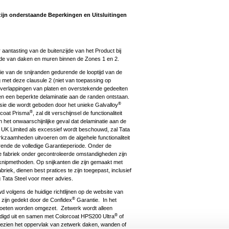
zijn onderstaande Beperkingen en Uitsluitingen
r aantasting van de buitenzijde van het Product bij
jde van daken en muren binnen de Zones 1 en 2.
e van de snijranden gedurende de looptijd van de
 met deze clausule 2 (niet van toepassing op
overlappingen van platen en overstekende gedeelten
en een beperkte delaminatie aan de randen ontstaan.
®
sie die wordt geboden door het unieke Galvalloy
®
coat Prisma
, zal dit verschijnsel de functionaliteit
 het onwaarschijnlijke geval dat delaminatie aan de
el UK Limited als excessief wordt beschouwd, zal Tata
kzaamheden uitvoeren om de algehele functionaliteit
ende de volledige Garantieperiode. Onder de
 de fabriek onder gecontroleerde omstandigheden zijn
nipmethoden. Op snijkanten die zijn gemaakt met
riek, dienen best pratices te zijn toegepast, inclusief
 Tata Steel voor meer advies.
d volgens de huidige richtlijnen op de website van
®
 zijn gedekt door de Confidex
Garantie. In het
n moeten worden omgezet. Zetwerk wordt alleen
®
rdigd uit en samen met Colorcoat HPS200 Ultra
of
ezien het oppervlak van zetwerk daken, wanden of