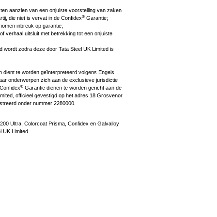
n ten aanzien van een onjuiste voorstelling van zaken
®
ij, die niet is vervat in de Confidex
Garantie;
enomen inbreuk op garantie;
f verhaal uitsluit met betrekking tot een onjuiste
d wordt zodra deze door Tata Steel UK Limited is
 dient te worden geïnterpreteerd volgens Engels
ar onderwerpen zich aan de exclusieve jurisdictie
®
 Confidex
Garantie dienen te worden gericht aan de
imited, officieel gevestigd op het adres 18 Grosvenor
istreerd onder nummer 2280000.
200 Ultra, Colorcoat Prisma, Confidex en Galvalloy
 UK Limited.