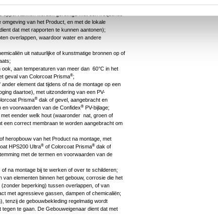
schade bij oppervlakken die niet worden
e oppervlakken worden gereinigd met een frequentie
e omgeving van het Product, en met de lokale
ent dat met rapporten te kunnen aantonen);
oten overlappen, waardoor water en andere
emicaliën uit natuurlijke of kunstmatige bronnen op of
aats;
an ook, aan temperaturen van meer dan 60°C in het
®
het geval van Colorcoat Prisma
;
of ander element dat tijdens of na de montage op een
poging daartoe), met uitzondering van een PV-
®
lorcoat Prisma
dak of gevel, aangebracht en
®
 en voorwaarden van de Confidex
PV-bijlage;
t met eender welk hout (waaronder nat, groen of
dient een correct membraan te worden aangebracht om
n, of heropbouw van het Product na montage, met
®
®
rcoat HPS200 Ultra
of Colorcoat Prisma
dak of
stemming met de termen en voorwaarden van de
 of na montage bij te werken of over te schilderen;
ijn van elementen binnen het gebouw, corrosie die het
n (zonder beperking) tussen overlappen, of van
tact met agressieve gassen, dampen of chemicaliën;
), tenzij de gebouwbekleding regelmatig wordt
 tegen te gaan. De Gebouweigenaar dient dat met