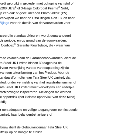
ordt gebruikt in gebieden met ophoping van stof of
®
®
S200 Ultra
of 3-laags Colorcoat Prisma
Solid,
 op een dak of gevel met een Photo Voltaic (PV)
verwijzen we naar de Uitsluitingen 4 en 13, en naar
ijlage
voor de details van de voorwaarden voor
uceerd in standaardkleuren, wordt gegarandeerd
de periode, en op grond van de voorwaarden,
®
n Confidex
Garantie Kleurbijlage, die - waar van
m te voldoen aan de Garantievoorwaarden, dient de
a Steel UK Limited binnen 30 dagen na de
l voor verstrijking van de van toepassing zijnde
en van een tekortkoming van het Product. Voor de
andaardformulier van Tata Steel UK Limited; dat
mited, onder vermelding van het registratienummer of
ata Steel UK Limited moet vervolgens een redelijke
ortkoming te inspecteren. Meldingen die worden
 oppervlak (het kleinste oppervlak van deze twee)
eldig.
 een adequate en veilige toegang voor een inspectie
Limited, haar belangenbehartigers of
 gebouw dient de Gebouweigenaar Tata Steel UK
telijk op de hoogte te stellen.