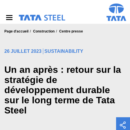
S
k
i
p
t
o
Page d'accueil
Construction
Centre presse
m
a
i
26 JUILLET 2023
SUSTAINABILITY
n
c
o
Un an après : retour sur la
n
stratégie de
t
e
développement durable
n
t
sur le long terme de Tata
Steel