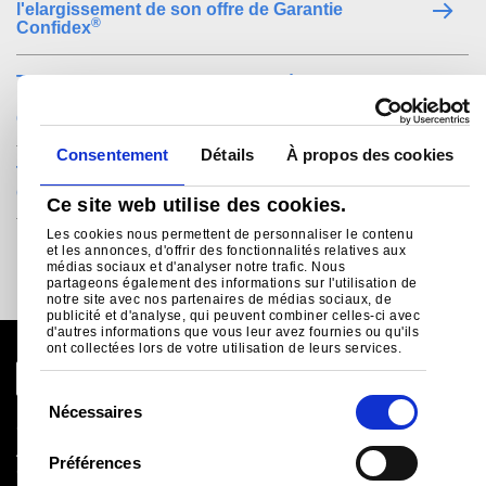
l'elargissement de son offre de Garantie
®
Confidex
Tata Steel lance un nouveau système innovant de
®
reconnaissance de couleur: Le Colorcoat
Compass
Consentement
Détails
À propos des cookies
Tata Steel lance des nouvelles teintes pour sa
®
gamme Colorcoat Prisma
Ce site web utilise des cookies.
Les cookies nous permettent de personnaliser le contenu
et les annonces, d'offrir des fonctionnalités relatives aux
médias sociaux et d'analyser notre trafic. Nous
partageons également des informations sur l'utilisation de
notre site avec nos partenaires de médias sociaux, de
publicité et d'analyse, qui peuvent combiner celles-ci avec
d'autres informations que vous leur avez fournies ou qu'ils
ont collectées lors de votre utilisation de leurs services.
S
Nécessaires
é
Global Site
l
Avis juridique
Préférences
Cookies
e