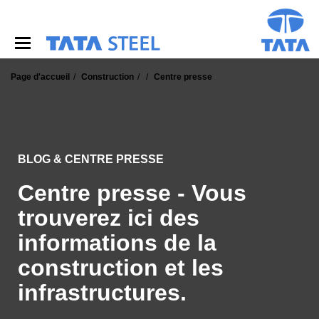
S
k
i
p
t
o
Page d'accueil
Construction
Centre presse
m
a
i
n
c
BLOG & CENTRE PRESSE
o
n
Centre presse - Vous
t
e
trouverez ici des
n
t
informations de la
construction et les
infrastructures.