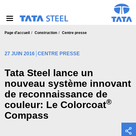
S
k
i
p
t
o
Page d'accueil
Construction
Centre presse
m
a
i
27 JUIN 2016
CENTRE PRESSE
n
c
o
Tata Steel lance un
n
nouveau système innovant
t
e
de reconnaissance de
n
t
®
couleur: Le Colorcoat
Compass