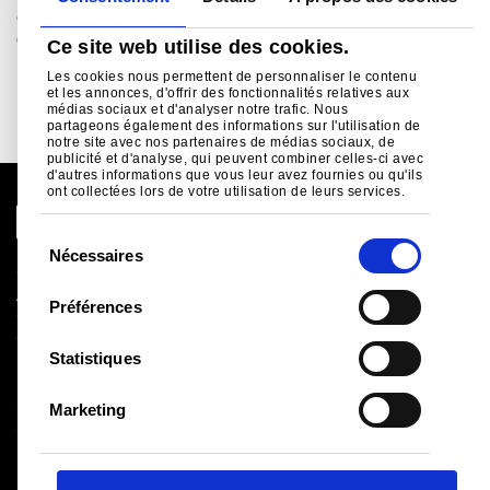
en mesure d'offrir des conseils sur la correspondance et la
disponibilité des couleurs pour C..
Ce site web utilise des cookies.
Les cookies nous permettent de personnaliser le contenu
Lire la suite
et les annonces, d'offrir des fonctionnalités relatives aux
médias sociaux et d'analyser notre trafic. Nous
partageons également des informations sur l'utilisation de
notre site avec nos partenaires de médias sociaux, de
publicité et d'analyse, qui peuvent combiner celles-ci avec
d'autres informations que vous leur avez fournies ou qu'ils
ont collectées lors de votre utilisation de leurs services.
S
Nécessaires
é
Global Site
l
Avis juridique
Préférences
Cookies
e
Conditions de vente
c
Statistiques
Fournisseurs
t
Logistique
i
Santé et sécurité
Marketing
o
Sitemap
n
d