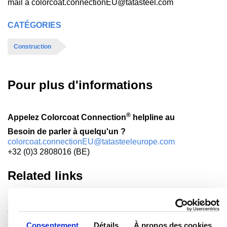
mail à colorcoat.connectionEU@tatasteel.com
CATÉGORIES
Construction
Pour plus d'informations
®
Appelez Colorcoat Connection
helpline au
Besoin de parler à quelqu'un ?
colorcoat.connectionEU@tatasteeleurope.com
+32 (0)3 2808016 (BE)
Related links
Services d'harmonisation des couleurs
®
Colorcoat
.
Grâce à notre service Colour Consaltancy, nous sommes
Consentement
Détails
À propos des cookies