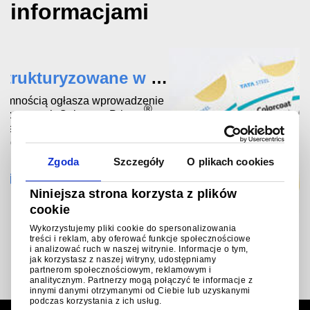
informacjami
Zgoda
Szczegóły
O plikach cookies
Niniejsza strona korzysta z plików
cookie
Wykorzystujemy pliki cookie do spersonalizowania
treści i reklam, aby oferować funkcje społecznościowe
Tata Steel idzie po złoto w nowej ofercie kolory stycznej Colorcoat Prisma®
i analizować ruch w naszej witrynie. Informacje o tym,
jak korzystasz z naszej witryny, udostępniamy
partnerom społecznościowym, reklamowym i
Tata Steel, jeden z wiodących w Europie producentów
analitycznym. Partnerzy mogą połączyć te informacje z
stali, z radością informuje o wprowadzeniu nowego
innymi danymi otrzymanymi od Ciebie lub uzyskanymi
odcienia złota do wachlarza kolorów stalowej blachy
podczas korzystania z ich usług.
®