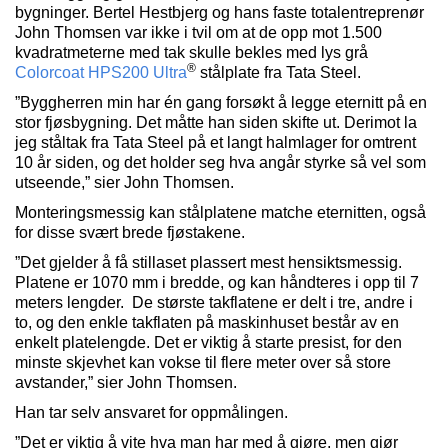
bygninger. Bertel Hestbjerg og hans faste totalentreprenør
John Thomsen var ikke i tvil om at de opp mot 1.500
kvadratmeterne med tak skulle bekles med lys grå
®
Colorcoat HPS200 Ultra
stålplate fra Tata Steel.
”Byggherren min har én gang forsøkt å legge eternitt på en
stor fjøsbygning. Det måtte han siden skifte ut. Derimot la
jeg ståltak fra Tata Steel på et langt halmlager for omtrent
10 år siden, og det holder seg hva angår styrke så vel som
utseende,” sier John Thomsen.
Monteringsmessig kan stålplatene matche eternitten, også
for disse svært brede fjøstakene.
”Det gjelder å få stillaset plassert mest hensiktsmessig.
Platene er 1070 mm i bredde, og kan håndteres i opp til 7
meters lengder. De største takflatene er delt i tre, andre i
to, og den enkle takflaten på maskinhuset består av en
enkelt platelengde. Det er viktig å starte presist, for den
minste skjevhet kan vokse til flere meter over så store
avstander,” sier John Thomsen.
Han tar selv ansvaret for oppmålingen.
”Det er viktig å vite hva man har med å gjøre, men gjør