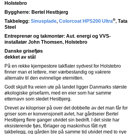
Holstebro
Byggherre: Bertel Hestbjerg
®
Takbelegg:
Sinusplade
,
Colorcoat HPS200 Ultra
, Tata
Steel
Entreprenør og takmontør: Aut. energi og VVS-
installatør John Thomsen, Holstebro
Danske grisefjøs
dekket av stål
På en rekke kjempestore takflater sydvest for Holstebro
finner man et lettere, mer værbestandig og vakrere
alternativ til den evinnelige eternitten.
Godt skjult fra veien ute på landet ligger Danmarks største
økologiske grisefarm, med en eier som har samme
etternavn som stedet Hestbjerg.
Drevet av kilopriser på over det dobbelte av det man får for
griser som er konvensjonelt avlet, har gårdseier Bertel
Hestbjerg flere ganger utvidet sin bedrift. I det siste har
eksisterende fjøs, fôrlager og maskinhus fått nytt
takbelegg, og gården ble på samme tid utvidet med to nye