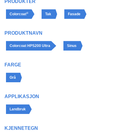
PRODUKTER
®
Colorcoat
Tak
Fasade
PRODUKTNAVN
Colorcoat HPS200 Ultra
Sinus
FARGE
Grå
APPLIKASJON
Landbruk
KJENNETEGN