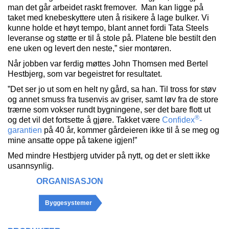
man det går arbeidet raskt fremover. Man kan ligge på
taket med knebeskyttere uten å risikere å lage bulker. Vi
kunne holde et høyt tempo, blant annet fordi Tata Steels
leveranse og støtte er til å stole på. Platene ble bestilt den
ene uken og levert den neste,” sier montøren.
Når jobben var ferdig møttes John Thomsen med Bertel
Hestbjerg, som var begeistret for resultatet.
”Det ser jo ut som en helt ny gård, sa han. Til tross for støv
og annet smuss fra tusenvis av griser, samt løv fra de store
trærne som vokser rundt bygningene, ser det bare flott ut
®
og det vil det fortsette å gjøre. Takket være
Confidex
-
garantien
på 40 år, kommer gårdeieren ikke til å se meg og
mine ansatte oppe på takene igjen!”
Med mindre Hestbjerg utvider på nytt, og det er slett ikke
usannsynlig.
ORGANISASJON
Byggesystemer