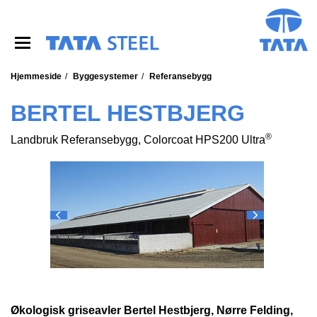
S
k
i
p
t
o
Hjemmeside
Byggesystemer
Referansebygg
m
a
BERTEL HESTBJERG
i
n
®
Landbruk Referansebygg, Colorcoat HPS200 Ultra
c
o
n
t
e
n
t
Økologisk griseavler Bertel Hestbjerg, Nørre Felding,