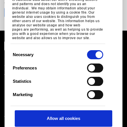
Join the conversation with Tata Steel
and patterns and does not identify you as an
individual. We may obtain information about your
general internet usage by using a cookie file. Our
website also uses cookies to distinguish you from
other users of our website. This information helps us
analyse our website usage and how web
pages are performing, as well as helping us to provide
you with a good experience when you browse our
website and also allows us to improve our site.
C
Necessary
o
Globalt nettsted
n
Juridisk informasjon og personvern
Preferences
Cookies
s
Våre betingelser for salg og innkjøp
e
Statistics
Leverandører
n
Logistikk
t
Helse og sikkerhet
Marketing
S
Sitemap
e
l
Tata Steel UK Limited
Allow all cookies
e
Registered Office: 18 Grosvenor Place, London, SW1X
c