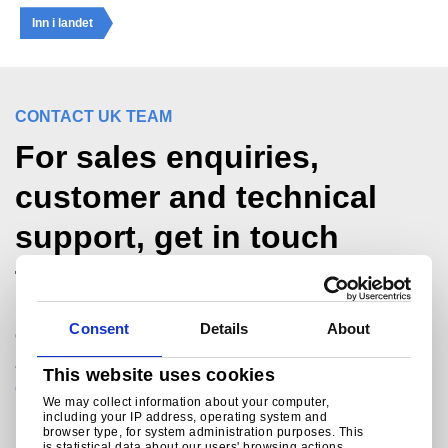
Inn i landet
CONTACT UK TEAM
For sales enquiries,
customer and technical
support, get in touch
today.
Consent
Details
About
®
Colorcoat Connection
helpline
+44 (0) 1244 892434
This website uses cookies
colorcoat.connection@tatasteeleurope.com
We may collect information about your computer,
including your IP address, operating system and
browser type, for system administration purposes. This
is statistical data about our users' browsing actions