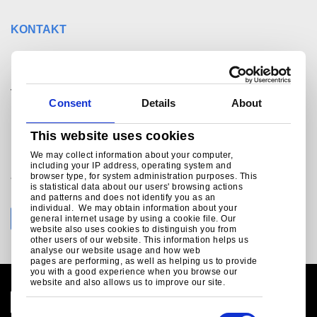
KONTAKT
Ønsker du råd og
veiledning til ditt nye
Consent
Details
About
prosjekt? Kontakt oss
This website uses cookies
Ring Tata Steel Norway Byggsystemer A/S på
We may collect information about your computer,
including your IP address, operating system and
browser type, for system administration purposes. This
+47 35 91 52 00
is statistical data about our users' browsing actions
info.nbs-no@tatasteeleurope.com
and patterns and does not identify you as an
individual. We may obtain information about your
general internet usage by using a cookie file. Our
website also uses cookies to distinguish you from
other users of our website. This information helps us
analyse our website usage and how web
pages are performing, as well as helping us to provide
you with a good experience when you browse our
website and also allows us to improve our site.
C