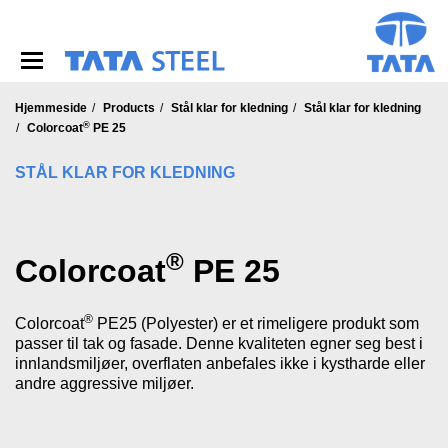
S
k
i
p
t
o
Hjemmeside
Products
Stål klar for kledning
Stål klar for kledning
®
m
Colorcoat
PE 25
a
i
STÅL KLAR FOR KLEDNING
n
c
o
n
®
Colorcoat
PE 25
t
e
n
®
Colorcoat
PE25 (Polyester) er et rimeligere produkt som
t
passer til tak og fasade.
Denne kvaliteten egner seg best i
innlandsmiljøer, overflaten anbefales ikke i kystharde eller
andre aggressive miljøer.