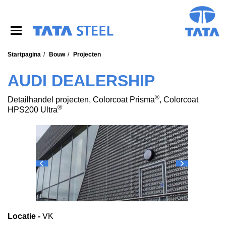
S
k
i
p
t
o
Startpagina
Bouw
Projecten
m
a
AUDI DEALERSHIP
i
n
®
Detailhandel projecten, Colorcoat Prisma
, Colorcoat
c
®
HPS200 Ultra
o
n
t
e
n
t
Locatie -
VK