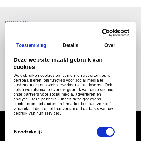
CONTACT
Wilt u met iemand
spreken?
Toestemming
Details
Over
Deze website maakt gebruik van
®
Colorcoat Connection
helpline
cookies
We gebruiken cookies om content en advertenties te
+31 (0)251 492206 (NL), +32 (0)3 2808016 (B)
personaliseren, om functies voor social media te
colorcoat.connectionEU@tatasteeleurope.com
bieden en om ons websiteverkeer te analyseren. Ook
delen we informatie over uw gebruik van onze site met
onze partners voor social media, adverteren en
analyse. Deze partners kunnen deze gegevens
combineren met andere informatie die u aan ze heeft
verstrekt of die ze hebben verzameld op basis van uw
gebruik van hun services.
T
Noodzakelijk
o