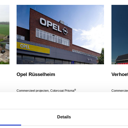
Opel Rüsselheim
Verhoe
®
Commercieel projecten, Colorcoat Prisma
Commercieel
Read more
Read more
Details