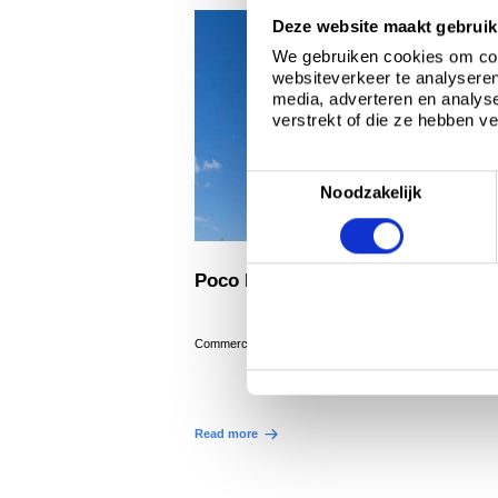
Deze website maakt gebruik
We gebruiken cookies om cont
websiteverkeer te analyseren
media, adverteren en analys
verstrekt of die ze hebben v
T
Noodzakelijk
o
e
s
Poco Loco
t
e
m
®
Commercieel projecten, Colorcoat HPS200 Ultra
m
i
n
Read more
g
s