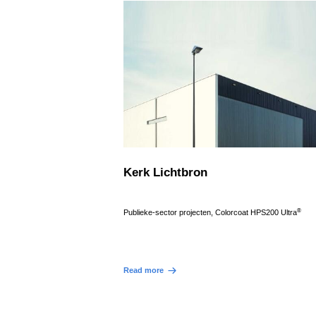
s
e
l
e
c
t
i
e
Kerk Lichtbron
®
Publieke-sector projecten, Colorcoat HPS200 Ultra
Read more