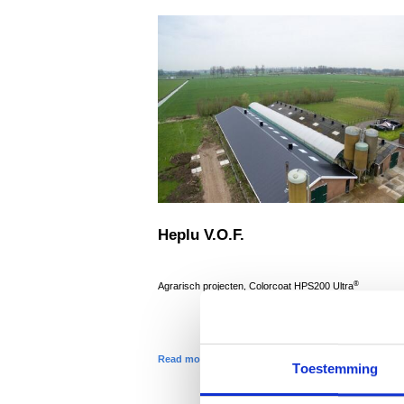
Heplu V.O.F.
®
Agrarisch projecten, Colorcoat HPS200 Ultra
Read more
Toestemming