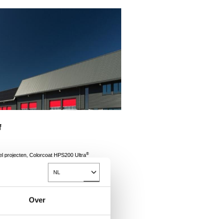
f
®
 projecten, Colorcoat HPS200 Ultra
NL
Toggle Dropdown
Over