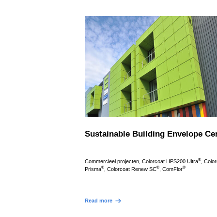
Sustainable Building Envelope Ce
®
Commercieel projecten, Colorcoat HPS200 Ultra
, Colo
®
®
®
Prisma
, Colorcoat Renew SC
, ComFlor
Read more