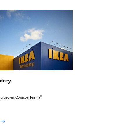
ydney
®
l projecten, Colorcoat Prisma