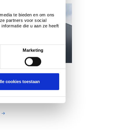
 media te bieden en om ons
ze partners voor social
nformatie die u aan ze heeft
Marketing
 Schaap
lle cookies toestaan
®
l projecten, Colorcoat HPS200 Ultra