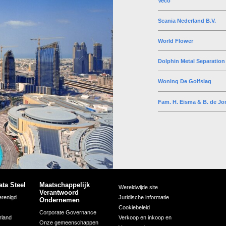
Veco
Scania Nederland B.V.
World Flower
Dolphin Metal Separation 
Woning De Golfslag
Fam. H. Eisma & B. de Jo
ata Steel
Maatschappelijk
Wereldwijde site
Verantwoord
erenigd
Juridische informatie
Ondernemen
Cookiebeleid
Corporate Governance
rland
Verkoop en inkoop en
Onze gemeenschappen