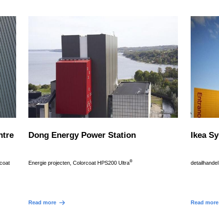
ntre
Dong Energy Power Station
Ikea S
®
rcoat
Energie projecten, Colorcoat HPS200 Ultra
detailhande
Read more
Read more