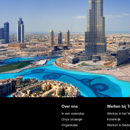
Over ons
Werken bij T
In een notendop
Werken in het V
Onze strategie
Koninkrijk
Organisatie
Werken in Nede