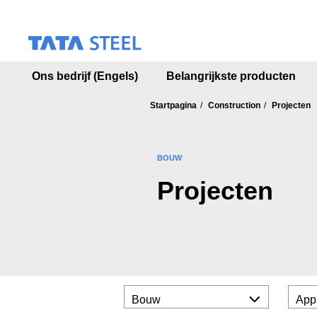
S
k
i
p
t
Ons bedrijf (Engels)
Belangrijkste producten
o
m
a
Startpagina
Construction
Projecten
i
n
c
BOUW
o
n
Projecten
t
e
n
t
Bouw
Appl