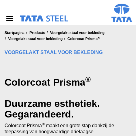
S
k
i
p
t
o
Startpagina
Products
Voorgelakt staal voor bekleding
®
m
Voorgelakt staal voor bekleding
Colorcoat Prisma
a
i
VOORGELAKT STAAL VOOR BEKLEDING
n
c
o
n
®
Colorcoat Prisma
t
e
n
t
Duurzame esthetiek.
Gegarandeerd.
®
Colorcoat Prisma
maakt een grote stap dankzij de
toepassing van hoogwaardige drielaagse