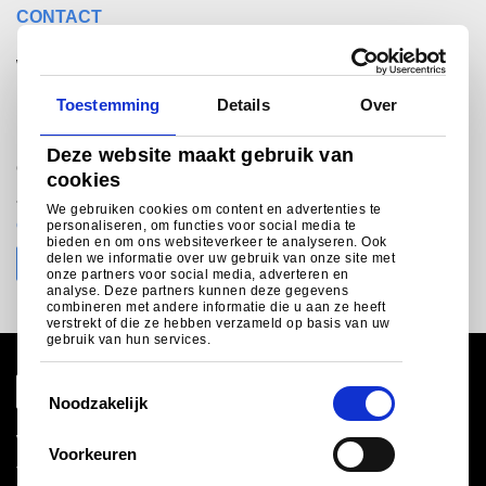
CONTACT
Wilt u met iemand
spreken?
Toestemming
Details
Over
Deze website maakt gebruik van
®
Colorcoat Connection
helpline
cookies
+31 (0)251 492206 (NL), +32 (0)3 2808016 (B)
We gebruiken cookies om content en advertenties te
colorcoat.connectionEU@tatasteeleurope.com
personaliseren, om functies voor social media te
bieden en om ons websiteverkeer te analyseren. Ook
delen we informatie over uw gebruik van onze site met
onze partners voor social media, adverteren en
analyse. Deze partners kunnen deze gegevens
combineren met andere informatie die u aan ze heeft
verstrekt of die ze hebben verzameld op basis van uw
gebruik van hun services.
T
Noodzakelijk
o
e
Wereldwijde site
Voorkeuren
Juridische informatie
s
Cookiebeleid