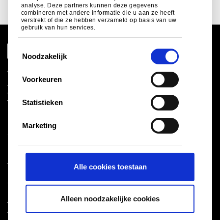
analyse. Deze partners kunnen deze gegevens
combineren met andere informatie die u aan ze heeft
verstrekt of die ze hebben verzameld op basis van uw
gebruik van hun services.
T
Noodzakelijk
o
e
Wereldwijde site
Voorkeuren
Juridische informatie
s
Cookiebeleid
t
Statistieken
Verkoop en inkoop en Voorwaarden
e
Leveranciers
m
Logistiek
Marketing
m
Sitemap
i
n
Tata Steel UK Limited
Alle cookies toestaan
g
Registered Office: 18 Grosvenor Place, London, SW1X
s
7HS
s
Registered in England No. 02280000
Alleen noodzakelijke cookies
e
T: +44 (0) 20 7717 4444
®
l
Tata Steel
2026