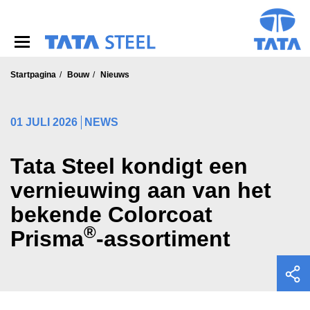
S
k
i
p
t
o
Startpagina
Bouw
Nieuws
m
a
i
01 JULI 2026
NEWS
n
c
o
Tata Steel kondigt een
n
vernieuwing aan van het
t
e
bekende Colorcoat
n
t
®
Prisma
-assortiment