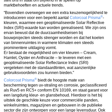
stelt ons in staat om blijvend in te spelen op
marktbehoeften en actuele trends.
“Bovendien overwegen we een extra keuzemogelijkheid te
®
introduceren voor een beperkt aantal
Colorcoat Prisma
-
kleuren, waarmee een geoptimaliseerde Solar Reflective
Index (SRI)-waarde kan worden gerealiseerd. We zijn ons
ervan bewust dat de duurzaamheidseisen bij
bouwprojecten steeds strenger worden en dat het koelen
van binnenruimtes in warmere klimaten een steeds
prominentere uitdaging vormt.
Er bestaat de mogelijkheid om vier kleuren – Cream,
Hamlet, Oyster en Anthracite – te leveren met een
geoptimaliseerde Solar Reflectance Index (SRI)
vergeleken met de standaardtinten, wat aanzienlijke
gebruiksvoordelen zou kunnen bieden.”
®
Colorcoat Prisma
biedt de hoogste mate van
bescherming tegen uv-straling en corrosie, geclassificeerd
als Ruv5 en RC5+ conform EN 10169, en staat garant voor
een langdurig kleur- en glansbehoud. Hierdoor is het bij
uitstek de geschikte keuze voor commerciële panden,
winkelruimtes, magazijnen en gebouwen in de publieke
sector die zijn ontworpen voor een lange levensduur. Ook