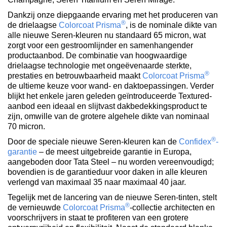
Dankzij onze diepgaande ervaring met het produceren van
®
de drielaagse
Colorcoat Prisma
, is de nominale dikte van
alle nieuwe Seren-kleuren nu standaard 65 micron, wat
zorgt voor een gestroomlijnder en samenhangender
productaanbod. De combinatie van hoogwaardige
drielaagse technologie met ongeëvenaarde sterkte,
®
prestaties en betrouwbaarheid maakt
Colorcoat Prisma
de ultieme keuze voor wand- en daktoepassingen. Verder
blijkt het enkele jaren geleden geïntroduceerde Textured-
aanbod een ideaal en slijtvast dakbedekkingsproduct te
zijn, omwille van de grotere algehele dikte van nominaal
70 micron.
®
Door de speciale nieuwe Seren-kleuren kan de
Confidex
-
garantie
– de meest uitgebreide garantie in Europa,
aangeboden door Tata Steel – nu worden vereenvoudigd;
bovendien is de garantieduur voor daken in alle kleuren
verlengd van maximaal 35 naar maximaal 40 jaar.
Tegelijk met de lancering van de nieuwe Seren-tinten, stelt
®
de vernieuwde
Colorcoat Prisma
-collectie architecten en
voorschrijvers in staat te profiteren van een grotere