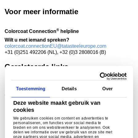
Voor meer informatie
®
Colorcoat Connection
helpline
Wilt u met iemand spreken?
colorcoat.connectionEU@tatasteeleurope.com
+31 (0)251 492206 (NL), +32 (0)3 2808016 (B)
Gerelateerde links
Toestemming
Details
Over
®
Colorcoat Prisma
Deze website maakt gebruik van
®
Duurzame esthetiek. Gegarandeerd.Colorcoat Prisma
cookies
maakt een grote stap dankzij de toepassing van
hoogwaardige drielaagse productietechnologie voor h..
We gebruiken cookies om content en advertenties te
personaliseren, om functies voor social media te
bieden en om ons websiteverkeer te analyseren. Ook
Lees meer
delen we informatie over uw gebruik van onze site met
onze partners voor social media, adverteren en