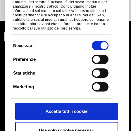
annunci, per fornire funzionalità dei social media e per
analizzare il nostro traffico. Condividiamo inoltre
Vista la costante e crescente popolarità del suo acciaio
informazioni sul modo in cui utilizza il nostro sito con i
®
preverniciato Colorcoat Prisma
, Tata Steel ha voluto dare
nostri partner che si occupano di analisi dei dati web,
pubblicità e social media, i quali potrebbero combinarle
una risposta alle richieste di introduzione sul mercato di
con altre informazioni che ha fornito loro o che hanno
nuovi colori i
raccolto dal suo utilizzo dei loro servizi.
S
Leggi di più
Necessari
e
l
Preferenze
e
z
Statistiche
i
o
Marketing
n
e
d
Accetta tutti i cookie
e
l
Global Site
c
Note legali
Usa solo i cookie necessari