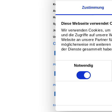
Kunde -
Entidad Metropolitana Para El Tratami
Zustimmung
Architekt -
Estudio Af, Madrid
Hauptsubunternehmen -
Hornillos Obra UTE
Diese Webseite verwendet 
Systemhersteller-
Metalperfil
Wir verwenden Cookies, um I
Jahr -
2011
und die Zugriffe auf unsere 
Umgebung
- Binnenland
Website an unsere Partner fü
ORGANISATION
möglicherweise mit weiteren
der Dienste gesammelt habe
Konstruktion
E
PRODUKTE
Notwendig
i
®
Colorcoat
n
w
PRODUKTNAME
i
l
Colorcoat HPS200 Ultra
l
i
FARBE
g