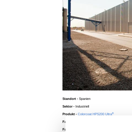
Standort -
Spanien
Sektor -
Industriell
®
Produkt -
Colorcoat HPS200 Ultra
Farbe Dach -
White
Farbe Wände -
Goosewing Grey