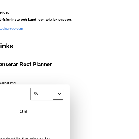
je idag
förfrågningar och kund- och teknisk support,
steeleurope.com
links
lanserar Roof Planner
kerhet inför
dre spil" ..
SV
Toggle Dropdown
Om