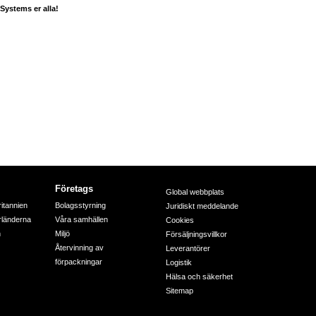
 Systems er alla!
Företags
Global webbplats
ritannien
Bolagsstyrning
Juridiskt meddelande
rländerna
Våra samhällen
Cookies
n
Miljö
Försäljningsvillkor
Återvinning av
Leverantörer
förpackningar
Logistik
Hälsa och säkerhet
Sitemap