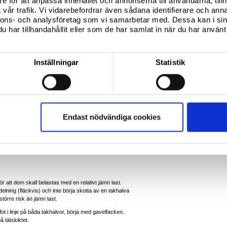
e för att anpassa innehållet och annonserna till användarna, tillh
vår trafik. Vi vidarebefordrar även sådana identifierare och anna
kallt som vissa älskar och vissa hatar, tiden då
nnons- och analysföretag som vi samarbetar med. Dessa kan i sin
n.
har tillhandahållit eller som de har samlat in när du har använt 
ölast som normen anger gällande vid det aktuella
taket kontinuerligt och skottning skall ske innan
te den enda faktorn som avgör när skottning skall
Inställningar
Statistik
 om det inte har kommit nysnö.
a åt sig fukt och hur hårt den är packat, samt
dförhållande vid snöfall. För att avgöra om taket bör
t i kg/m2.
Endast nödvändiga cookies
r att dom skall belastas med en relativt jämn last.
rdelning (fläckvis) och inte börja skotta av en takhalva
törre risk än jämn last.
fot i linje på båda takhalvor, börja med gavelfacken.
 tätskiktet.