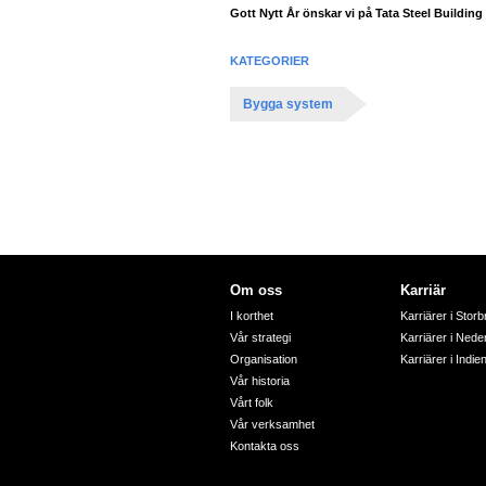
Gott Nytt År önskar vi på Tata Steel Building
KATEGORIER
Bygga system
Om oss
Karriär
I korthet
Karriärer i Storb
Vår strategi
Karriärer i Nede
Organisation
Karriärer i Indie
Vår historia
Vårt folk
Vår verksamhet
Kontakta oss