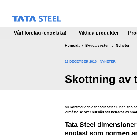
S
k
i
p
t
Vårt företag (engelska)
Viktiga produkter
Pro
o
m
a
Hemsida
Bygga system
Nyheter
i
n
12 DECEMBER 2018
NYHETER
c
o
Skottning av 
n
t
e
n
t
Nu kommer den där härliga tiden med snö och 
vi måste se över hur vårt tak belastas av snö
Tata Steel dimensioner
snölast som normen an