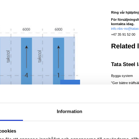
Ring vår hjälplin
För försäljnings
kontakta idag.
info.nbs-no@tata
+47 35 91 52 00
Related 
Tata Steel 
Bygga system
Next
”Ger bättre träffsä
beställning och min
Läs mer
Information
cookies