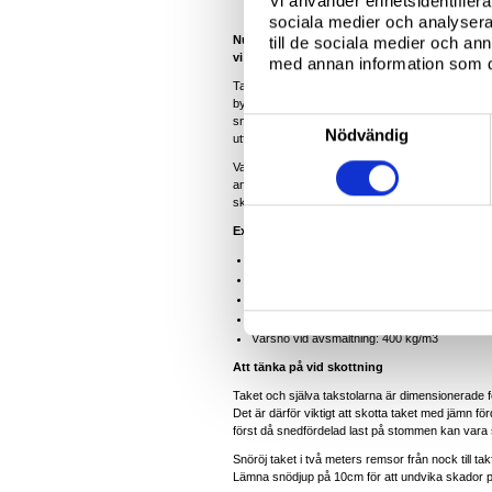
Vi använder enhetsidentifierar
sociala medier och analysera 
Nu kommer den där härliga tiden med snö och 
till de sociala medier och a
vi måste se över hur vårt tak belastas av snö
med annan information som du 
Tata Steel dimensionerar taklösningar för den sn
byggtillfället. Man bör kontrollera snömängden på 
snömängden blir för stor. Snödjupet är tyvärr in
S
Nödvändig
utföras, då vikten på snön varierar mycket även
a
Variationen i vikt beror på snöns förmåga att sug
m
ansamlingen av snö i ”snöfickor” beroende på vin
skottas kan man göra ett överslag med snöns vik
t
y
Exempel på snötyngd
c
Nyfallen snö: 30-100 kg/m3
Våt nysnö: 100-200 kg/m3
k
Vindpackad snö: 200 kg/m3
e
Packad senvintersnö: 200-300 kg/m3
s
Vårsnö vid avsmältning: 400 kg/m3
v
Att tänka på vid skottning
a
Taket och själva takstolarna är dimensionerade fö
l
Det är därför viktigt att skotta taket med jämn fö
först då snedfördelad last på stommen kan vara s
Snöröj taket i två meters remsor från nock till tak
Lämna snödjup på 10cm för att undvika skador på