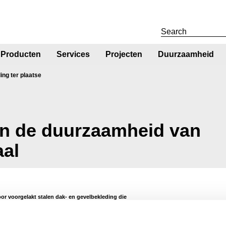
Producten
Services
Projecten
Duurzaamheid
ing ter plaatse
an de duurzaamheid van
aal
or voorgelakt stalen dak- en gevelbekleding die
sduur van het gebouw aanzienlijk kunnen