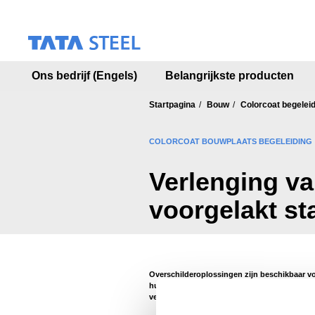
S
k
i
p
t
Ons bedrijf (Engels)
Belangrijkste producten
o
m
a
Startpagina
Bouw
Colorcoat begeleid
i
n
COLORCOAT BOUWPLAATS BEGELEIDING
c
o
Verlenging v
n
t
voorgelakt st
e
n
t
Overschilderoplossingen zijn beschikbaar vo
hun uiterlijk kunnen herstellen en de leven
verlengen.