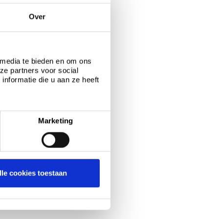
r informatie
Over
®
ction
helpline
nd spreken?
tionEU@tatasteeleurope.com
 media te bieden en om ons
 (NL), +32 (0)3 2808016 (B)
ze partners voor social
nformatie die u aan ze heeft
erde links
egeleiding ter plaatse
ng ter plaatse ..
Marketing
lle cookies toestaan