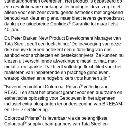
standaardnormen overtreffen. Het product is gebaseerd op
een revolutionaire drielaagse technologie; deze zorgt niet
alleen voor een zeer overtuigende esthetiek met ongekend
behoud van kleur en glans, maar biedt tevens gemoedsrust
®
dankzij de uitgebreide Confidex
Garantie tot maar liefst
40 jaar.
Dr. Peter Barker, New Product Development Manager van
Tata Steel, geeft een toelichting: “De toevoeging van deze
drie nieuwe kleuren betekent een uitbreiding van ons
aanbod voor architecten en bestekschrijvers. Ze kunnen nu
kiezen uit verschillende afwerkingen: metallic, mat, mat-
metallic en sparkle. Dat biedt volledige flexibiliteit voor het
realiseren van inspirerende en prachtige gebouwen,
waarop klanten en eindgebruikers trots kunnen zijn.”
®
“Bovendien voldoet Colorcoat Prisma
volledig aan
REACH en staat het product garant voor een duurzame en
esthetische oplossing voor Gebouwen in het algemeen,
inclusief extra pluspunten ter ondersteuning van BREEAM-
en LEED-certificering.”
®
Colorcoat Prisma
is leverbaar via de belangrijkste
®
Colorcoat
supply chain-partners van Tata Steel en