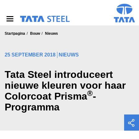
S
k
i
p
t
o
Startpagina
Bouw
Nieuws
m
a
i
25 SEPTEMBER 2018
NIEUWS
n
c
o
Tata Steel introduceert
n
nieuwe kleuren voor haar
t
e
®
Colorcoat Prisma
-
n
t
Programma