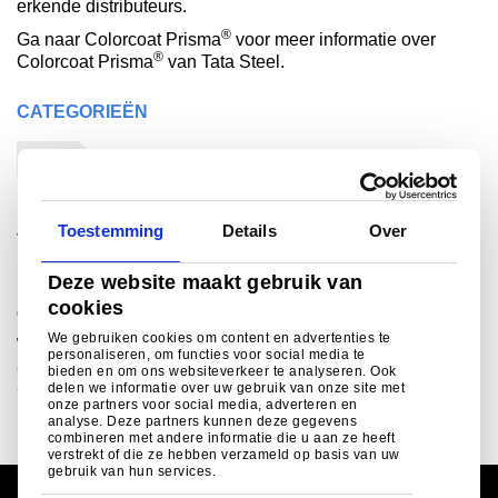
erkende distributeurs.
®
Ga naar Colorcoat Prisma
voor meer informatie over
®
Colorcoat Prisma
van Tata Steel.
CATEGORIEËN
Bouw
Toestemming
Details
Over
Voor meer informatie
Deze website maakt gebruik van
cookies
®
Colorcoat Connection
helpline
We gebruiken cookies om content en advertenties te
Wilt u met iemand spreken?
personaliseren, om functies voor social media te
colorcoat.connectionEU@tatasteeleurope.com
bieden en om ons websiteverkeer te analyseren. Ook
delen we informatie over uw gebruik van onze site met
+31 (0)251 492206 (NL), +32 (0)3 2808016 (B)
onze partners voor social media, adverteren en
analyse. Deze partners kunnen deze gegevens
combineren met andere informatie die u aan ze heeft
verstrekt of die ze hebben verzameld op basis van uw
gebruik van hun services.