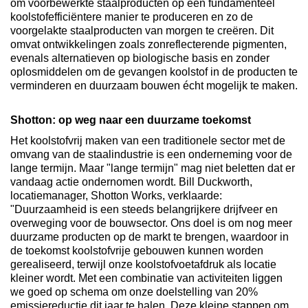
om voorbewerkte staalproducten op een fundamenteel
koolstofefficiëntere manier te produceren en zo de
voorgelakte staalproducten van morgen te creëren. Dit
omvat ontwikkelingen zoals zonreflecterende pigmenten,
evenals alternatieven op biologische basis en zonder
oplosmiddelen om de gevangen koolstof in de producten te
verminderen en duurzaam bouwen écht mogelijk te maken.
Shotton: op weg naar een duurzame toekomst
Het koolstofvrij maken van een traditionele sector met de
omvang van de staalindustrie is een onderneming voor de
lange termijn. Maar "lange termijn" mag niet beletten dat er
vandaag actie ondernomen wordt. Bill Duckworth,
locatiemanager, Shotton Works, verklaarde:
"Duurzaamheid is een steeds belangrijkere drijfveer en
overweging voor de bouwsector. Ons doel is om nog meer
duurzame producten op de markt te brengen, waardoor in
de toekomst koolstofvrije gebouwen kunnen worden
gerealiseerd, terwijl onze koolstofvoetafdruk als locatie
kleiner wordt. Met een combinatie van activiteiten liggen
we goed op schema om onze doelstelling van 20%
emissiereductie dit jaar te halen. Deze kleine stappen om