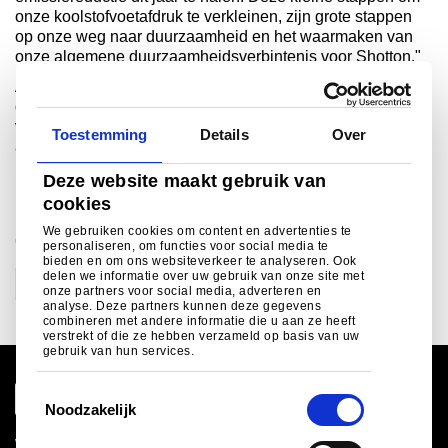
onze koolstofvoetafdruk te verkleinen, zijn grote stappen
op onze weg naar duurzaamheid en het waarmaken van
onze algemene duurzaamheidsverbintenis voor Shotton."
Als u meer informatie wenst over onze Shotton-locatie en
de stappen die we nemen om een duurzamere toekomst
voor ons bedrijf, de bouwsector en de planeet te creëren,
Toestemming
Details
Over
aarzel dan niet om contact op te nemen.
Deze website maakt gebruik van
cookies
We gebruiken cookies om content en advertenties te
CATEGORIEËN
personaliseren, om functies voor social media te
bieden en om ons websiteverkeer te analyseren. Ook
delen we informatie over uw gebruik van onze site met
Duurzaamheid
onze partners voor social media, adverteren en
analyse. Deze partners kunnen deze gegevens
combineren met andere informatie die u aan ze heeft
verstrekt of die ze hebben verzameld op basis van uw
gebruik van hun services.
T
Noodzakelijk
o
e
Wereldwijde site