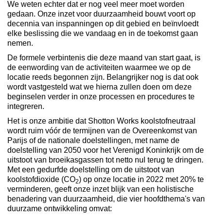
We weten echter dat er nog veel meer moet worden
gedaan. Onze inzet voor duurzaamheid bouwt voort op
decennia van inspanningen op dit gebied en beïnvloedt
elke beslissing die we vandaag en in de toekomst gaan
nemen.
De formele verbintenis die deze maand van start gaat, is
de eenwording van de activiteiten waarmee we op de
locatie reeds begonnen zijn. Belangrijker nog is dat ook
wordt vastgesteld wat we hierna zullen doen om deze
beginselen verder in onze processen en procedures te
integreren.
Het is onze ambitie dat Shotton Works koolstofneutraal
wordt ruim vóór de termijnen van de Overeenkomst van
Parijs of de nationale doelstellingen, met name de
doelstelling van 2050 voor het Verenigd Koninkrijk om de
uitstoot van broeikasgassen tot netto nul terug te dringen.
Met een gedurfde doelstelling om de uitstoot van
koolstofdioxide (CO
) op onze locatie in 2022 met 20% te
2
verminderen, geeft onze inzet blijk van een holistische
benadering van duurzaamheid, die vier hoofdthema's van
duurzame ontwikkeling omvat: