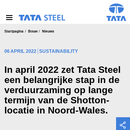
S
k
i
p
t
o
Startpagina
Bouw
Nieuws
m
a
i
06 APRIL 2022
SUSTAINABILITY
n
c
o
In april 2022 zet Tata Steel
n
een belangrijke stap in de
t
e
verduurzaming op lange
n
t
termijn van de Shotton-
locatie in Noord-Wales.