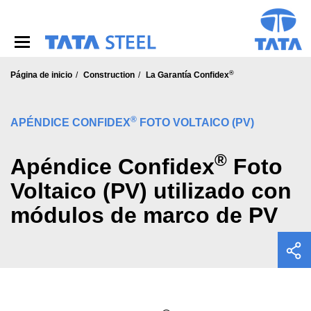
S
k
i
p
t
®
o
Página de inicio
Construction
La Garantía Confidex
m
a
i
®
APÉNDICE CONFIDEX
FOTO VOLTAICO (PV)
n
c
®
o
Apéndice Confidex
Foto
n
Voltaico (PV) utilizado con
t
e
módulos de marco de PV
n
t