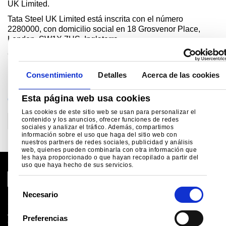
UK Limited.
Tata Steel UK Limited está inscrita con el número
2280000, con domicilio social en 18 Grosvenor Place,
London, SW1X 7HS, Inglaterra.
Copyright 2026 Tata Steel
Language Spanish 0626
Consentimiento
Detalles
Acerca de las cookies
Esta página web usa cookies
CATEGORIAS
Las cookies de este sitio web se usan para personalizar el
contenido y los anuncios, ofrecer funciones de redes
Construcción
sociales y analizar el tráfico. Además, compartimos
información sobre el uso que haga del sitio web con
nuestros partners de redes sociales, publicidad y análisis
web, quienes pueden combinarla con otra información que
les haya proporcionado o que hayan recopilado a partir del
uso que haya hecho de sus servicios.
S
Necesario
e
Sitio global
l
Aviso legal
Preferencias
Cookies
e