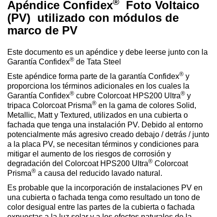
®
Apéndice Confidex
Foto Voltaico
(PV) utilizado con módulos de
marco de PV
Este documento es un apéndice y debe leerse junto con la
®
Garantía Confidex
de Tata Steel
®
Este apéndice forma parte de la garantía Confidex
y
proporciona los términos adicionales en los cuales la
®
®
Garantía Confidex
cubre Colorcoat HPS200 Ultra
y
®
tripaca Colorcoat Prisma
en la gama de colores Solid,
Metallic, Matt y Textured, utilizados en una cubierta o
fachada que tenga una instalación PV. Debido al entorno
potencialmente más agresivo creado debajo / detrás / junto
a la placa PV, se necesitan términos y condiciones para
mitigar el aumento de los riesgos de corrosión y
®
degradación del Colorcoat HPS200 Ultra
Colorcoat
®
Prisma
a causa del reducido lavado natural.
Es probable que la incorporación de instalaciones PV en
una cubierta o fachada tenga como resultado un tono de
color desigual entre las partes de la cubierta o fachada
expuestas a la luz solar y a los efectos naturales de la