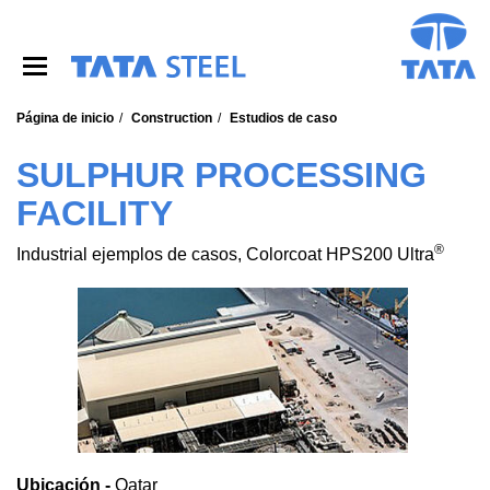
S
k
i
p
t
o
Página de inicio
Construction
Estudios de caso
m
a
SULPHUR PROCESSING
i
FACILITY
n
c
o
®
Industrial ejemplos de casos, Colorcoat HPS200 Ultra
n
t
e
n
t
Ubicación -
Qatar