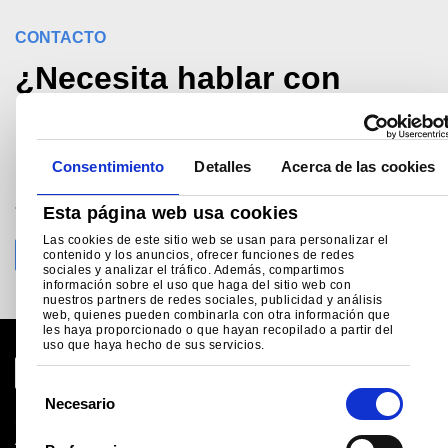
CONTACTO
¿Necesita hablar con
alguien?
Consentimiento
Detalles
Acerca de las cookies
Llame Apoyo técnico al
+34 (0) 914 252 910
Esta página web usa cookies
madrid@tatasteeleurope.com
Las cookies de este sitio web se usan para personalizar el
contenido y los anuncios, ofrecer funciones de redes
sociales y analizar el tráfico. Además, compartimos
información sobre el uso que haga del sitio web con
nuestros partners de redes sociales, publicidad y análisis
web, quienes pueden combinarla con otra información que
les haya proporcionado o que hayan recopilado a partir del
uso que haya hecho de sus servicios.
S
Necesario
e
Sitio global
l
Aviso legal