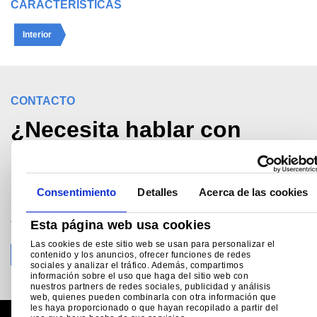
CARACTERÍSTICAS
Interior
CONTACTO
¿Necesita hablar con
alguien?
Consentimiento
Detalles
Acerca de las cookies
Llame Apoyo técnico al
+34 (0) 914 252 910
Esta página web usa cookies
madrid@tatasteeleurope.com
Las cookies de este sitio web se usan para personalizar el
contenido y los anuncios, ofrecer funciones de redes
sociales y analizar el tráfico. Además, compartimos
información sobre el uso que haga del sitio web con
nuestros partners de redes sociales, publicidad y análisis
web, quienes pueden combinarla con otra información que
les haya proporcionado o que hayan recopilado a partir del