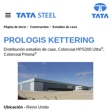
S
k
i
p
t
o
Página de inicio
Construction
Estudios de caso
m
a
PROLOGIS KETTERING
i
n
®
Distribución estudios de caso, Colorcoat HPS200 Ultra
,
c
®
Colorcoat Prisma
o
n
t
e
n
t
Ubicación -
Reino Unido