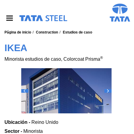
S
k
i
p
t
o
Página de inicio
Construction
Estudios de caso
m
a
IKEA
i
n
®
Minorista estudios de caso, Colorcoat Prisma
c
o
n
t
e
n
t
Ubicación -
Reino Unido
Sector -
Minorista