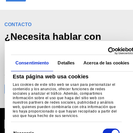
CONTACTO
¿Necesita hablar con
alguien?
Consentimiento
Detalles
Acerca de las cookies
Llame Apoyo técnico al
+34 (0) 914 252 910
Esta página web usa cookies
madrid@tatasteeleurope.com
Las cookies de este sitio web se usan para personalizar el
contenido y los anuncios, ofrecer funciones de redes
sociales y analizar el tráfico. Además, compartimos
información sobre el uso que haga del sitio web con
nuestros partners de redes sociales, publicidad y análisis
web, quienes pueden combinarla con otra información que
les haya proporcionado o que hayan recopilado a partir del
uso que haya hecho de sus servicios.
S