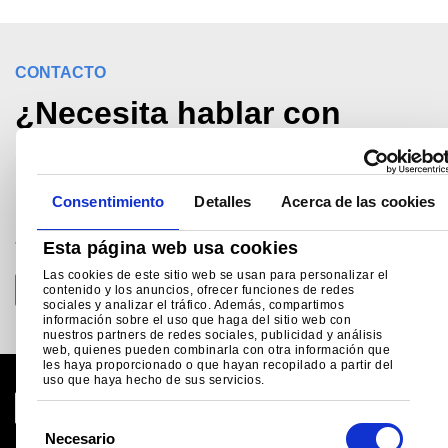
CONTACTO
¿Necesita hablar con
alguien?
Consentimiento
Detalles
Acerca de las cookies
Llame Apoyo técnico al
+34 (0) 914 252 910
Esta página web usa cookies
madrid@tatasteeleurope.com
Las cookies de este sitio web se usan para personalizar el
contenido y los anuncios, ofrecer funciones de redes
sociales y analizar el tráfico. Además, compartimos
información sobre el uso que haga del sitio web con
nuestros partners de redes sociales, publicidad y análisis
web, quienes pueden combinarla con otra información que
les haya proporcionado o que hayan recopilado a partir del
uso que haya hecho de sus servicios.
S
Necesario