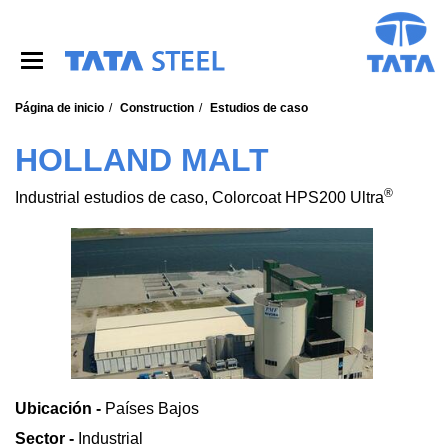
S
k
i
p
t
o
Página de inicio
Construction
Estudios de caso
m
a
HOLLAND MALT
i
n
®
Industrial estudios de caso, Colorcoat HPS200 Ultra
c
o
n
t
e
n
t
Ubicación -
Países Bajos
Sector -
Industrial