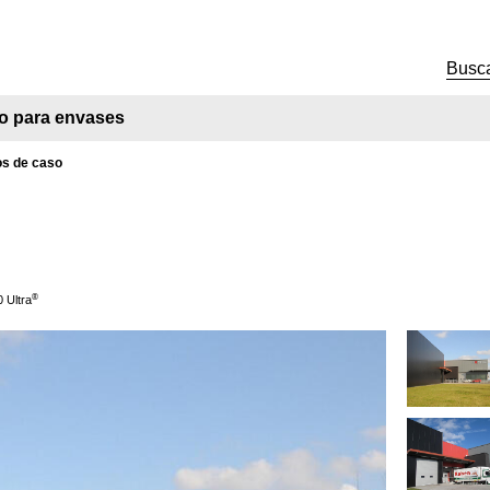
o para envases
os de caso
®
 Ultra