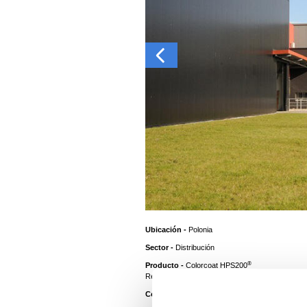
Ubicación -
Polonia
Sector -
Distribución
®
Producto -
Colorcoat HPS200
®
Reemplazado Por
Colorcoat Hps200 Ultra
Color Fachadas -
Black, Petra