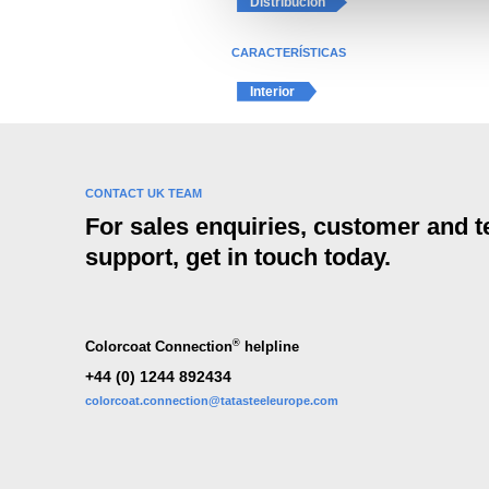
d
Distribución
e
c
CARACTERÍSTICAS
o
Interior
n
s
e
n
CONTACT UK TEAM
t
For sales enquiries, customer and t
i
support, get in touch today.
m
i
e
n
®
Colorcoat Connection
helpline
t
+44 (0) 1244 892434
o
colorcoat.connection@tatasteeleurope.com