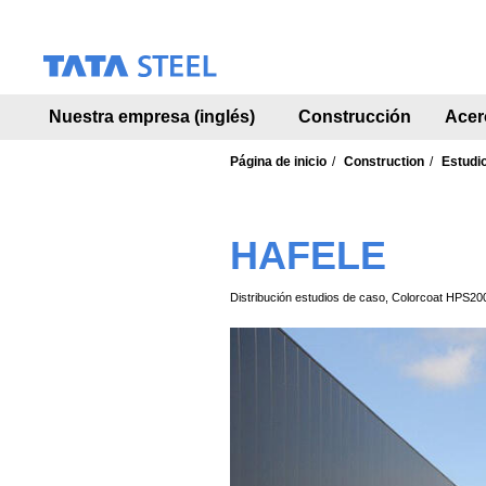
S
k
i
p
t
Nuestra empresa (inglés)
Construcción
Acer
o
m
a
Página de inicio
Construction
Estudi
i
n
c
HAFELE
o
n
t
Distribución estudios de caso, Colorcoat HPS200
e
n
t