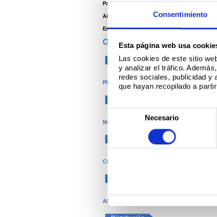
Panelador/Perfilador -
Gór-Stal
Consentimiento
Año -
2010
Environment -
Interior
ORGANIZACIÓN
Esta página web usa cookie
Las cookies de este sitio we
Construcción
y analizar el tráfico. Ademá
redes sociales, publicidad y
PRODUCTOS
que hayan recopilado a parti
®
Colorcoat
S
Necesario
NOMBRE DEL PRODUCTO
e
l
Colorcoat HPS200 Ultra
e
c
COLOR
c
Rojo
Negro
i
ó
APLICACIÓN
n