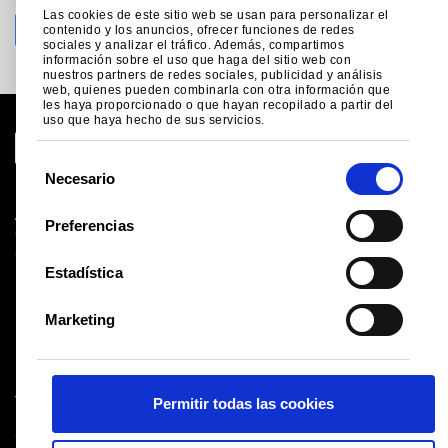
Las cookies de este sitio web se usan para personalizar el
contenido y los anuncios, ofrecer funciones de redes
sociales y analizar el tráfico. Además, compartimos
información sobre el uso que haga del sitio web con
nuestros partners de redes sociales, publicidad y análisis
web, quienes pueden combinarla con otra información que
les haya proporcionado o que hayan recopilado a partir del
uso que haya hecho de sus servicios.
S
Necesario
e
Sitio global
l
Aviso legal
Preferencias
Cookies
e
Condiciones de ventas
c
Estadística
Proveedores
c
Logística
i
Salud y seguridad
Marketing
ó
Mapa del sitio
n
d
Tata Steel UK Limited
Permitir todas las cookies
e
Registered Office: 18 Grosvenor Place, London, SW1X
c
7HS