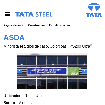
S
k
i
p
t
o
Página de inicio
Construction
Estudios de caso
m
a
ASDA
i
n
®
Minorista estudios de caso, Colorcoat HPS200 Ultra
c
o
n
t
e
n
t
Ubicación -
Reino Unido
Sector -
Minorista