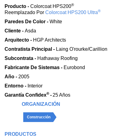
®
Producto -
Colorcoat HPS200
®
Reemplazado Por
Colorcoat HPS200 Ultra
Paredes De Color -
White
Cliente -
Asda
Arquitecto -
HGP Architects
Contratista Principal -
Laing O'rourke/Carillion
Subcontrata -
Hathaway Roofing
Fabricante De Sistemas -
Eurobond
Año -
2005
Entorno -
Interior
®
Garantía Confidex
-
25 Años
ORGANIZACIÓN
Construcción
PRODUCTOS