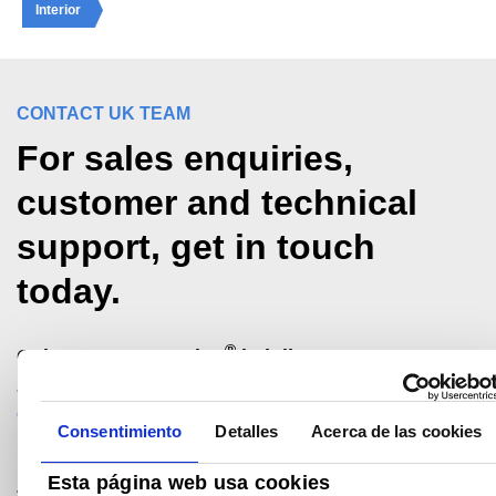
Interior
CONTACT UK TEAM
For sales enquiries,
customer and technical
support, get in touch
today.
®
Colorcoat Connection
helpline
+44 (0) 1244 892434
colorcoat.connection@tatasteeleurope.com
Consentimiento
Detalles
Acerca de las cookies
Esta página web usa cookies
Join the conversation with Tata Steel