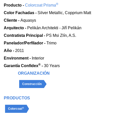
®
Producto -
Colorcoat Prisma
Color Fachadas -
Silver Metallic, Copprium Matt
Cliente -
Aquasys
Arquitecto -
Pelikán Architekti - Jiří Pelikán
Contratista Principal -
PS Msi Zlín, A.S.
Panelador/Perfilador -
Trimo
Año -
2011
Environment -
Interior
®
Garantía Confidex
-
30 Years
ORGANIZACIÓN
Construcción
PRODUCTOS
®
Colorcoat