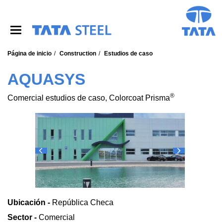
S
k
i
p
t
o
Página de inicio
Construction
Estudios de caso
m
a
AQUASYS
i
n
®
Comercial estudios de caso, Colorcoat Prisma
c
o
n
t
e
n
t
Ubicación -
República Checa
Sector -
Comercial