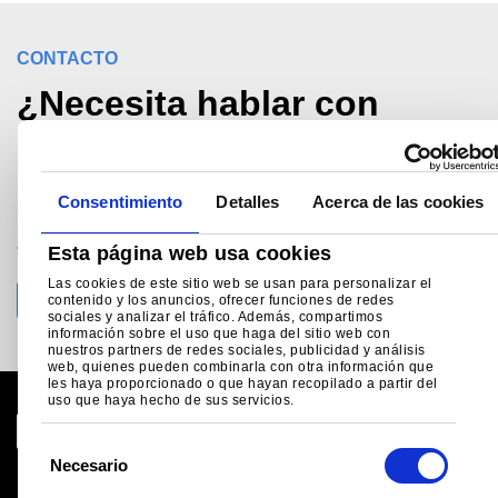
CONTACTO
¿Necesita hablar con
alguien?
Consentimiento
Detalles
Acerca de las cookies
Llame Apoyo técnico al
+34 (0) 914 252 910
Esta página web usa cookies
madrid@tatasteeleurope.com
Las cookies de este sitio web se usan para personalizar el
contenido y los anuncios, ofrecer funciones de redes
sociales y analizar el tráfico. Además, compartimos
información sobre el uso que haga del sitio web con
nuestros partners de redes sociales, publicidad y análisis
web, quienes pueden combinarla con otra información que
les haya proporcionado o que hayan recopilado a partir del
uso que haya hecho de sus servicios.
S
Necesario
e
Sitio global