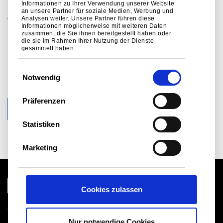
Spezifikation, der
Informationen zu Ihrer Verwendung unserer Website
an unsere Partner für soziale Medien, Werbung und
Analysen weiter. Unsere Partner führen diese
Verwendung und der
Informationen möglicherweise mit weiteren Daten
zusammen, die Sie ihnen bereitgestellt haben oder
Leistung von Metall in der
die sie im Rahmen Ihrer Nutzung der Dienste
gesammelt haben.
gebauten Umwelt zu
E
helfen.
Notwendig
i
n
Präferenzen
w
SPRECHEN SIE MIT DEM TEAM
i
Statistiken
l
l
Marketing
i
g
u
Cookies zulassen
n
g
Globale Website
s
Rechtlicher Hinweis
Nur notwendige Cookies