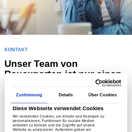
KONTAKT
Unser Team von
Bauexperten ist nur einen
Anruf entfernt und steht
Ihnen außerdem online zur
Zustimmung
Details
Über Cookies
Verfügung, um Ihnen bei
Diese Webseite verwendet Cookies
Fragen zu allen Aspekten
Wir verwenden Cookies, um Inhalte und Anzeigen zu
personalisieren, Funktionen für soziale Medien
des Designs, der
anbieten zu können und die Zugriffe auf unsere
Website zu analysieren. Außerdem geben wir