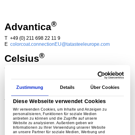
®
Advantica
T +49 (0) 211 698 22 11 9
E
colorcoat.connectionEU@tatasteeleurope.com
®
Celsius
T +44 (0) 1536 404561
E
technicalmarketing@tatasteeleurope.com
®
Colorcoat
Zustimmung
Details
Über Cookies
Diese Webseite verwendet Cookies
T +49 (0) 211 698 22 11 9
E
colorcoat.connectionEU@tatasteeleurope.com
Wir verwenden Cookies, um Inhalte und Anzeigen zu
personalisieren, Funktionen für soziale Medien
anbieten zu können und die Zugriffe auf unsere
Website zu analysieren. Außerdem geben wir
Informationen zu Ihrer Verwendung unserer Website
an unsere Partner für soziale Medien, Werbung und