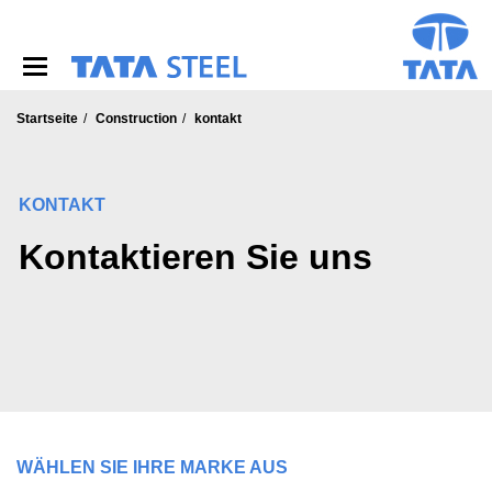
S
k
i
p
t
o
Startseite
Construction
kontakt
m
a
i
KONTAKT
n
c
Kontaktieren Sie uns
o
n
t
e
n
t
WÄHLEN SIE IHRE MARKE AUS