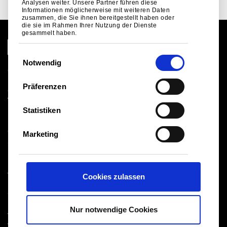
Analysen weiter. Unsere Partner führen diese
Informationen möglicherweise mit weiteren Daten
zusammen, die Sie ihnen bereitgestellt haben oder
die sie im Rahmen Ihrer Nutzung der Dienste
gesammelt haben.
E
Notwendig
i
Globale Website
n
Rechtlicher Hinweis
Präferenzen
Cookies
w
Verkaufsbedingungen
i
Statistiken
Lieferanten
l
Logistik
l
Gesundheit und Sicherheit
Marketing
i
Sitemap
g
u
Tata Steel UK Limited
Cookies zulassen
n
Registered Office: 18 Grosvenor Place, London, SW1X
g
7HS
s
Registered in England No. 02280000
Nur notwendige Cookies
a
T: +44 (0) 20 7717 4444
®
u
Tata Steel
2026