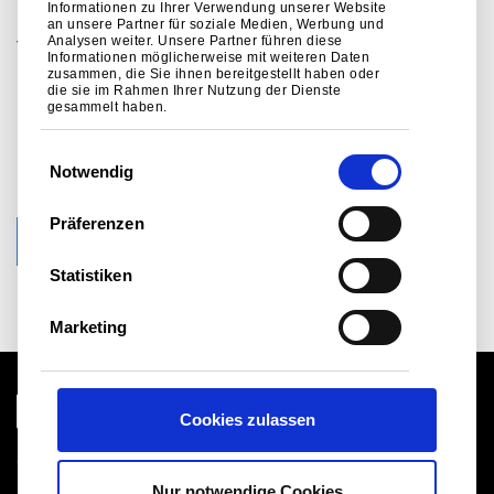
Spezifikation, der
Informationen zu Ihrer Verwendung unserer Website
an unsere Partner für soziale Medien, Werbung und
Analysen weiter. Unsere Partner führen diese
Verwendung und der
Informationen möglicherweise mit weiteren Daten
zusammen, die Sie ihnen bereitgestellt haben oder
Leistung von Metall in der
die sie im Rahmen Ihrer Nutzung der Dienste
gesammelt haben.
gebauten Umwelt zu
E
helfen.
Notwendig
i
n
Präferenzen
w
SPRECHEN SIE MIT DEM TEAM
i
Statistiken
l
l
Marketing
i
g
u
Cookies zulassen
n
g
Globale Website
s
Rechtlicher Hinweis
Nur notwendige Cookies