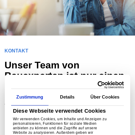
KONTAKT
Unser Team von
Bauexperten ist nur einen
Anruf entfernt und steht
Ihnen außerdem online zur
Zustimmung
Details
Über Cookies
Verfügung, um Ihnen bei
Diese Webseite verwendet Cookies
Fragen zu allen Aspekten
Wir verwenden Cookies, um Inhalte und Anzeigen zu
personalisieren, Funktionen für soziale Medien
des Designs, der
anbieten zu können und die Zugriffe auf unsere
Website zu analysieren. Außerdem geben wir