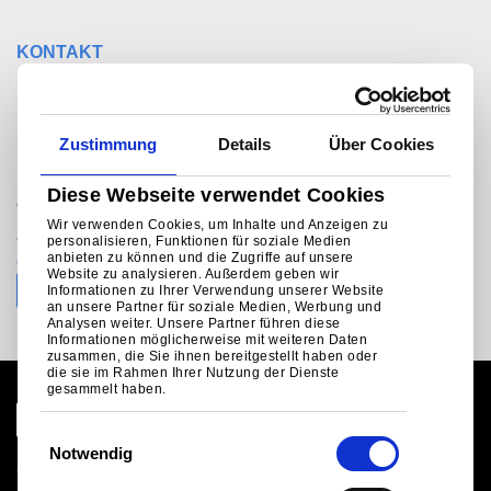
KONTAKT
Sie möchten mit jemandem
sprechen?
Zustimmung
Details
Über Cookies
Diese Webseite verwendet Cookies
®
Colorcoat Connection
helpline
Wir verwenden Cookies, um Inhalte und Anzeigen zu
+31 (0)251 492206 (NL)
personalisieren, Funktionen für soziale Medien
anbieten zu können und die Zugriffe auf unsere
colorcoat.connectionEU@tatasteeleurope.com
Website zu analysieren. Außerdem geben wir
Informationen zu Ihrer Verwendung unserer Website
an unsere Partner für soziale Medien, Werbung und
Analysen weiter. Unsere Partner führen diese
Informationen möglicherweise mit weiteren Daten
zusammen, die Sie ihnen bereitgestellt haben oder
die sie im Rahmen Ihrer Nutzung der Dienste
gesammelt haben.
E
Notwendig
i
Globale Website