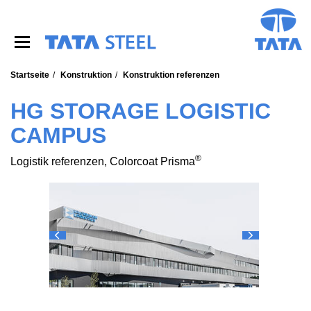
S
k
i
p
t
o
Startseite
Konstruktion
Konstruktion referenzen
m
a
HG STORAGE LOGISTIC
i
CAMPUS
n
c
o
®
Logistik referenzen, Colorcoat Prisma
n
t
e
n
t