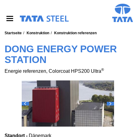
S
k
i
p
t
o
Startseite
Konstruktion
Konstruktion referenzen
m
a
DONG ENERGY POWER
i
STATION
n
c
o
®
Energie referenzen, Colorcoat HPS200 Ultra
n
t
e
n
t
Standort -
Dänemark