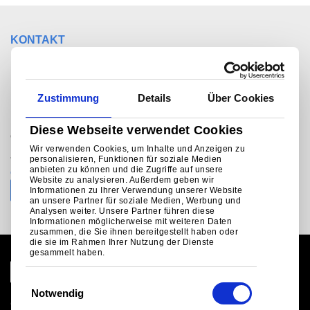
KONTAKT
Sie möchten mit jemandem
sprechen?
Zustimmung
Details
Über Cookies
Diese Webseite verwendet Cookies
®
Colorcoat Connection
helpline
Wir verwenden Cookies, um Inhalte und Anzeigen zu
+31 (0)251 492206 (NL)
personalisieren, Funktionen für soziale Medien
anbieten zu können und die Zugriffe auf unsere
colorcoat.connectionEU@tatasteeleurope.com
Website zu analysieren. Außerdem geben wir
Informationen zu Ihrer Verwendung unserer Website
an unsere Partner für soziale Medien, Werbung und
Analysen weiter. Unsere Partner führen diese
Informationen möglicherweise mit weiteren Daten
zusammen, die Sie ihnen bereitgestellt haben oder
die sie im Rahmen Ihrer Nutzung der Dienste
gesammelt haben.
E
Notwendig
i
Globale Website