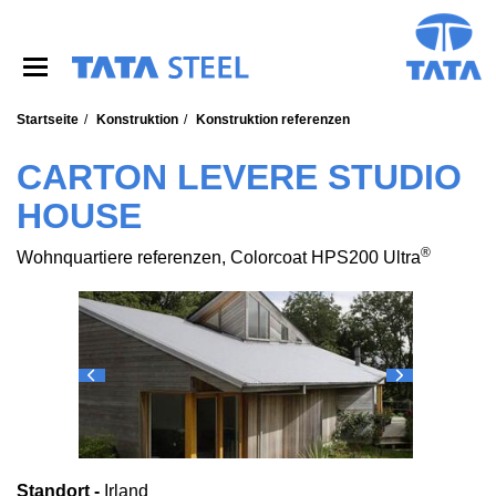
S
k
i
p
t
o
Startseite
Konstruktion
Konstruktion referenzen
m
a
CARTON LEVERE STUDIO
i
HOUSE
n
c
o
®
Wohnquartiere referenzen, Colorcoat HPS200 Ultra
n
t
e
n
t
Standort -
Irland