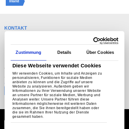
Inland
KONTAKT
Sie möchten mit jemandem
sprechen?
Zustimmung
Details
Über Cookies
Diese Webseite verwendet Cookies
®
Colorcoat Connection
helpline
Wir verwenden Cookies, um Inhalte und Anzeigen zu
+31 (0)251 492206 (NL)
personalisieren, Funktionen für soziale Medien
anbieten zu können und die Zugriffe auf unsere
colorcoat.connectionEU@tatasteeleurope.com
Website zu analysieren. Außerdem geben wir
Informationen zu Ihrer Verwendung unserer Website
an unsere Partner für soziale Medien, Werbung und
Analysen weiter. Unsere Partner führen diese
Informationen möglicherweise mit weiteren Daten
zusammen, die Sie ihnen bereitgestellt haben oder
die sie im Rahmen Ihrer Nutzung der Dienste
gesammelt haben.